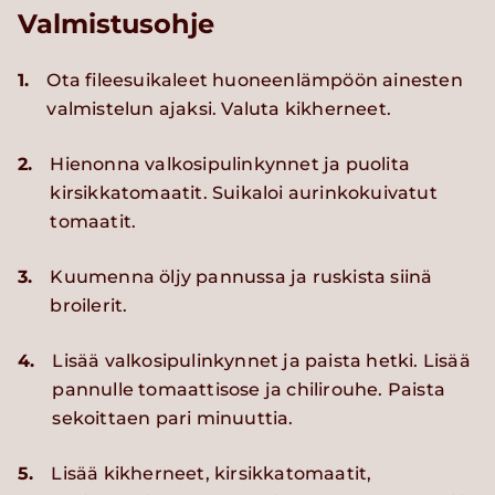
Valmistusohje
1.
Ota fileesuikaleet huoneenlämpöön ainesten
valmistelun ajaksi. Valuta kikherneet.
2.
Hienonna valkosipulinkynnet ja puolita
kirsikkatomaatit. Suikaloi aurinkokuivatut
tomaatit.
3.
Kuumenna öljy pannussa ja ruskista siinä
broilerit.
4.
Lisää valkosipulinkynnet ja paista hetki. Lisää
pannulle tomaattisose ja chilirouhe. Paista
sekoittaen pari minuuttia.
5.
Lisää kikherneet, kirsikkatomaatit,