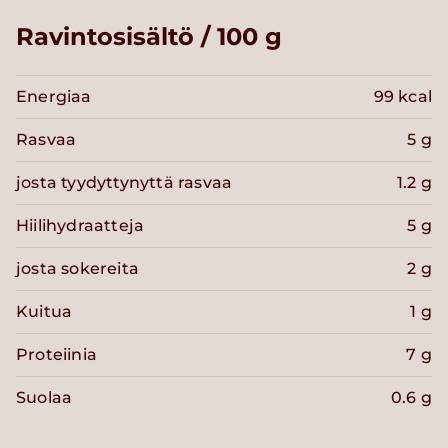
Ravintosisältö / 100 g
Energiaa
99 kcal
Rasvaa
5 g
josta tyydyttynyttä rasvaa
1.2 g
Hiilihydraatteja
5 g
josta sokereita
2 g
Kuitua
1 g
Proteiinia
7 g
Suolaa
0.6 g