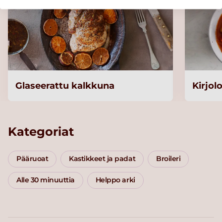
Glaseerattu kalkkuna
Kirjol
Kategoriat
Pääruoat
Kastikkeet ja padat
Broileri
Alle 30 minuuttia
Helppo arki