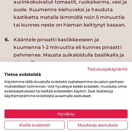
aurinkokuivatut tomaatit, ruokakerma, vesi ja
suola. Kuumenna kiehuvaksi ja hauduta
kastiketta matalla lämmöllä noin 5 minuuttia
tai kunnes neste on hieman keittynyt kasaan.
6.
Kääntele pinaatti kastikkeeseen ja
kuumenna 1-2 minuuttia eli kunnes pinaatti
pehmenee. Mausta suikaloidulla basilikalla ja
pippurilla.
Tietosuojakäytäntö
Tietoa evästeistä
Käytämme tällä sivustolla evästeitä taataksemme sivuston parhaan
mahdollisen toiminnan. Voit hyväksyä kaikki evästeet, muokata omia
evästeasetuksiasi tai kieltää evästeiden käytön. Saat lisätietoja
Kokeile myös näitä reseptejä
käyttämistämme evästeistä avaamalla asetukset.
Hyväksy
Kiellä evästeet
Muokkaa asetuksia