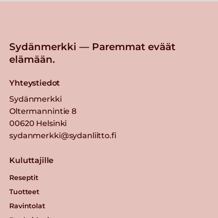
Sydänmerkki — Paremmat eväät
elämään.
Yhteystiedot
Sydänmerkki
Oltermannintie 8
00620 Helsinki
sydanmerkki@sydanliitto.fi
Kuluttajille
Reseptit
Tuotteet
Ravintolat