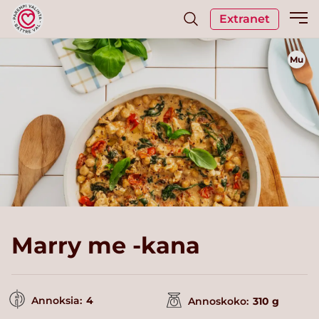
Extranet
Mu
Marry me -kana
Annoksia:
4
Annoskoko:
310 g