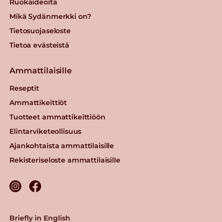
Ruokaideoita
Mikä Sydänmerkki on?
Tietosuojaseloste
Tietoa evästeistä
Ammattilaisille
Reseptit
Ammattikeittiöt
Tuotteet ammattikeittiöön
Elintarviketeollisuus
Ajankohtaista ammattilaisille
Rekisteriseloste ammattilaisille
Briefly in English