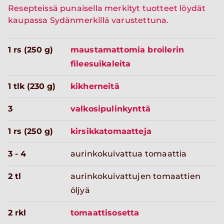
Resepteissä punaisella merkityt tuotteet löydät
kaupassa Sydänmerkillä varustettuna.
1 rs (250 g)
maustamattomia broilerin
fileesuikaleita
1 tlk (230 g)
kikherneitä
3
valkosipulinkynttä
1 rs (250 g)
kirsikkatomaatteja
3 - 4
aurinkokuivattua tomaattia
2 tl
aurinkokuivattujen tomaattien
öljyä
2 rkl
tomaattisosetta