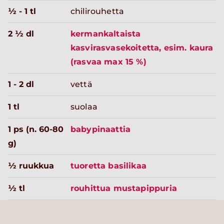
½ - 1 tl
chilirouhetta
2 ½ dl
kermankaltaista
kasvirasvasekoitetta, esim. kaura
(rasvaa max 15 %)
1 - 2 dl
vettä
1 tl
suolaa
1 ps (n. 60-80
babypinaattia
g)
½ ruukkua
tuoretta basilikaa
½ tl
rouhittua mustapippuria