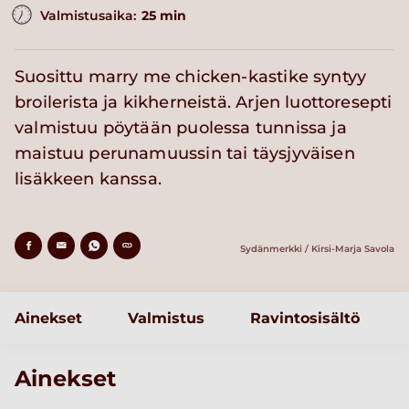
Valmistusaika:
25 min
Suosittu marry me chicken-kastike syntyy
broilerista ja kikherneistä. Arjen luottoresepti
valmistuu pöytään puolessa tunnissa ja
maistuu perunamuussin tai täysjyväisen
lisäkkeen kanssa.
Sydänmerkki / Kirsi-Marja Savola
Ainekset
Valmistus
Ravintosisältö
Ainekset