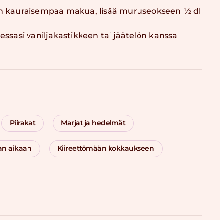
an kauraisempaa makua, lisää muruseokseen ½ dl
tessasi
vaniljakastikkeen
tai
jäätelön
kanssa
Piirakat
Marjat ja hedelmät
an aikaan
Kiireettömään kokkaukseen