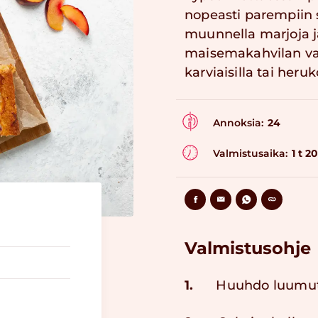
nopeasti parempiin 
muunnella marjoja j
maisemakahvilan vaik
karviaisilla tai heruko
Annoksia:
24
Valmistusaika:
1 t 2
Valmistusohje
1.
Huuhdo luumut. L