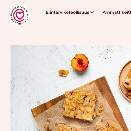
Elintarviketeollisuus
Ammattikeitt