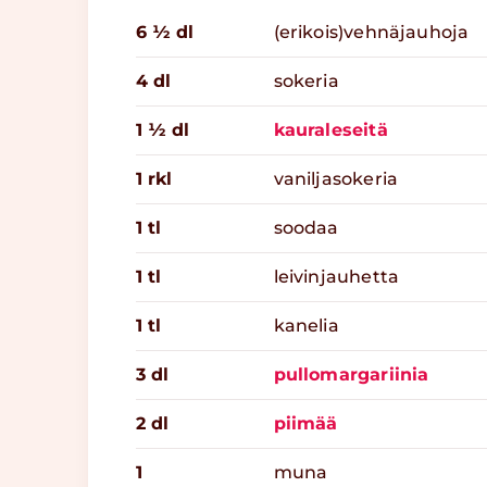
6 ½ dl
(erikois)vehnäjauhoja
4 dl
sokeria
1 ½ dl
kauraleseitä
1 rkl
vaniljasokeria
1 tl
soodaa
1 tl
leivinjauhetta
1 tl
kanelia
3 dl
pullomargariinia
2 dl
piimää
1
muna