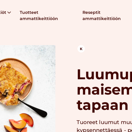
iöt
Tuotteet
Reseptit
ammattikeittiöön
ammattikeittiöön
K
Luumup
maisem
tapaan
Tuoreet luumut muu
kypsennettäessä - p