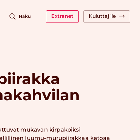
Extranet
Kuluttajille
Haku
iirakka
akahvilan
ttuvat mukavan kirpakoiksi
ellillinen luumu-murupiirakkaa katoaa