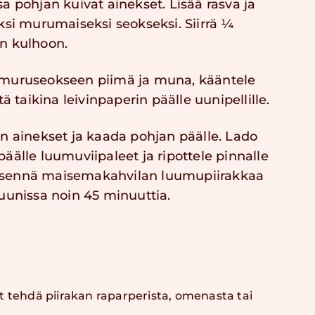
a pohjan kuivat ainekset. Lisää rasva ja
ksi murumaiseksi seokseksi. Siirrä ¼
n kulhoon.
 muruseokseen piimä ja muna, kääntele
tä taikina leivinpaperin päälle uunipellille.
en ainekset ja kaada pohjan päälle. Lado
äälle luumuviipaleet ja ripottele pinnalle
sennä maisemakahvilan luumupiirakkaa
 uunissa noin 45 minuuttia.
t tehdä piirakan raparperista, omenasta tai