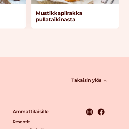
Mustikkapiirakka
pullataikinasta
Takaisin ylös
Ammattilaisille
Reseptit