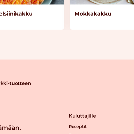
elsiinikakku
Mokkakakku
kki-tuotteen
Kuluttajille
Reseptit
ämään.