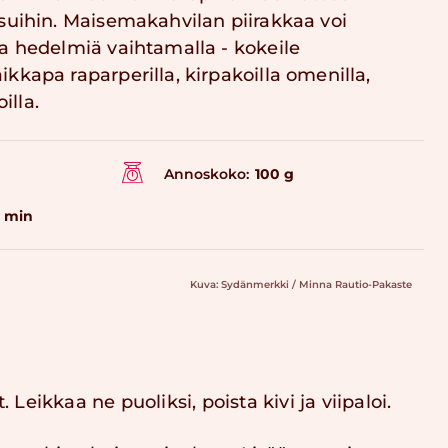
suihin. Maisemakahvilan piirakkaa voi
a hedelmiä vaihtamalla - kokeile
kapa raparperilla, kirpakoilla omenilla,
illa.
Annoskoko:
100 g
0 min
Kuva: Sydänmerkki / Minna Rautio-Pakaste
eikkaa ne puoliksi, poista kivi ja viipaloi.