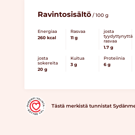
Ravintosisältö
/ 100 g
Energiaa
Rasvaa
josta
tyydyttynyttä
260 kcal
11 g
rasvaa
1.7 g
josta
Kuitua
Proteiinia
sokereita
3 g
6 g
20 g
Tästä merkistä tunnistat Sydänm