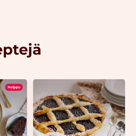
eptejä
Helppo