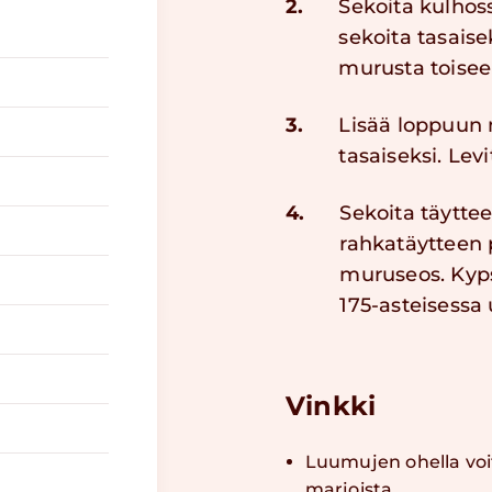
2.
Sekoita kulhoss
sekoita tasaise
murusta toisee
3.
Lisää loppuun
tasaiseksi. Levi
4.
Sekoita täytte
rahkatäytteen p
muruseos. Kyp
175-asteisessa
Vinkki
Luumujen ohella voi
marjoista.