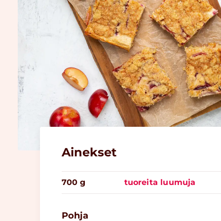
Ainekset
700 g
tuoreita luumuja
Pohja