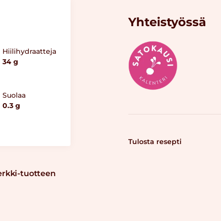
Yhteistyössä
Hiilihydraatteja
34 g
Suolaa
0.3 g
Tulosta resepti
erkki-tuotteen