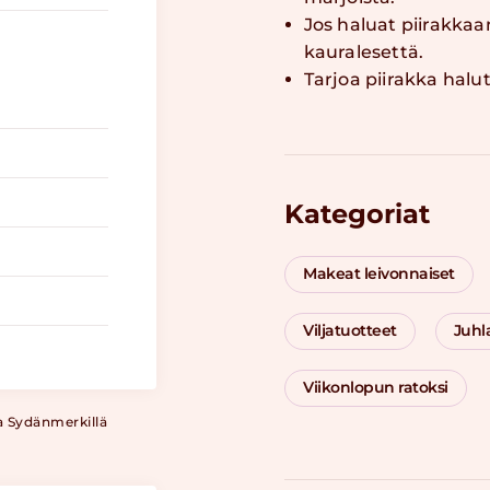
Jos haluat piirakka
kauralesettä.
Tarjoa piirakka halu
Kategoriat
Makeat leivonnaiset
Viljatuotteet
Juhl
Viikonlopun ratoksi
a Sydänmerkillä