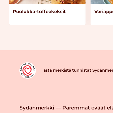
Puolukka-toffeekeksit
Veriapp
Tästä merkistä tunnistat Sydänmer
Sydänmerkki — Paremmat eväät el