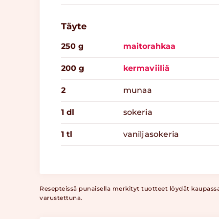
Täyte
250 g
maitorahkaa
200 g
kermaviiliä
2
munaa
1 dl
sokeria
1 tl
vaniljasokeria
Resepteissä punaisella merkityt tuotteet löydät kaupass
varustettuna.