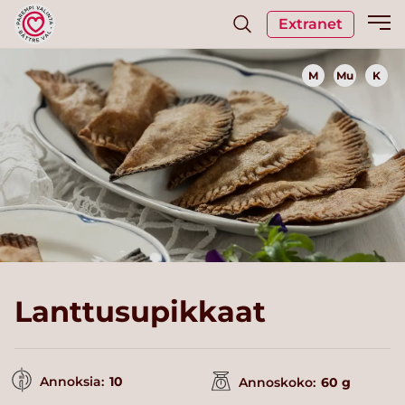
Extranet
M
Mu
K
Lanttusupikkaat
Annoksia:
10
Annoskoko:
60 g