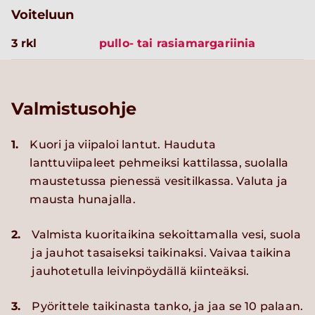
Voiteluun
3 rkl
pullo- tai rasiamargariinia
Valmistusohje
1.
Kuori ja viipaloi lantut. Hauduta
lanttuviipaleet pehmeiksi kattilassa, suolalla
maustetussa pienessä vesitilkassa. Valuta ja
mausta hunajalla.
2.
Valmista kuoritaikina sekoittamalla vesi, suola
ja jauhot tasaiseksi taikinaksi. Vaivaa taikina
jauhotetulla leivinpöydällä kiinteäksi.
3.
Pyörittele taikinasta tanko, ja jaa se 10 palaan.