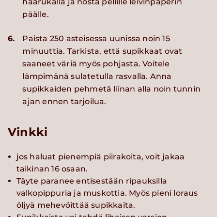
haarukalla ja nosta pellille leivinpaperin
päälle.
6.
Paista 250 asteisessa uunissa noin 15
minuuttia. Tarkista, että supikkaat ovat
saaneet väriä myös pohjasta. Voitele
lämpimänä sulatetulla rasvalla. Anna
supikkaiden pehmetä liinan alla noin tunnin
ajan ennen tarjoilua.
Vinkki
jos haluat pienempiä piirakoita, voit jakaa
taikinan 16 osaan.
Täyte paranee entisestään ripauksilla
valkopippuria ja muskottia. Myös pieni loraus
öljyä mehevöittää supikkaita.