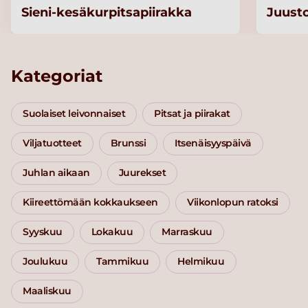
Sieni-kesäkurpitsapiirakka
Juust
Kategoriat
Suolaiset leivonnaiset
Pitsat ja piirakat
Viljatuotteet
Brunssi
Itsenäisyyspäivä
Juhlan aikaan
Juurekset
Kiireettömään kokkaukseen
Viikonlopun ratoksi
Syyskuu
Lokakuu
Marraskuu
Joulukuu
Tammikuu
Helmikuu
Maaliskuu