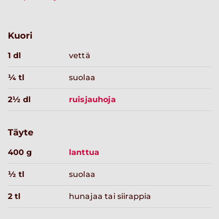
Kuori
1 dl
vettä
¼ tl
suolaa
2½ dl
ruisjauhoja
Täyte
400 g
lanttua
½ tl
suolaa
2 tl
hunajaa tai siirappia