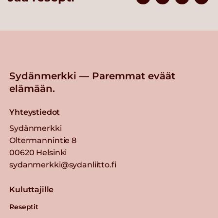
Sydänmerkki — Paremmat eväät
elämään.
Yhteystiedot
Sydänmerkki
Oltermannintie 8
00620 Helsinki
sydanmerkki@sydanliitto.fi
Kuluttajille
Reseptit