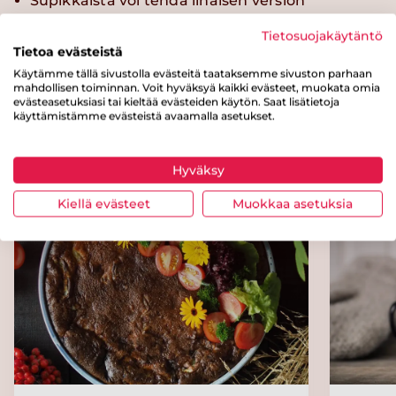
Supikkaista voi tehdä lihaisen version
lisäämällä täytteeseen muutaman viipaleen
Tietosuojakäytäntö
pekonia suikaloituna.
Tietoa evästeistä
Käytämme tällä sivustolla evästeitä taataksemme sivuston parhaan
mahdollisen toiminnan. Voit hyväksyä kaikki evästeet, muokata omia
evästeasetuksiasi tai kieltää evästeiden käytön. Saat lisätietoja
käyttämistämme evästeistä avaamalla asetukset.
Kokeile myös näitä reseptejä
Hyväksy
Kiellä evästeet
Muokkaa asetuksia