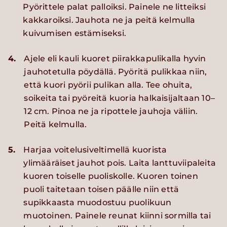
Pyörittele palat palloiksi. Painele ne litteiksi
kakkaroiksi. Jauhota ne ja peitä kelmulla
kuivumisen estämiseksi.
4.
Ajele eli kauli kuoret piirakkapulikalla hyvin
jauhotetulla pöydällä. Pyöritä pulikkaa niin,
että kuori pyörii pulikan alla. Tee ohuita,
soikeita tai pyöreitä kuoria halkaisijaltaan 10–
12 cm. Pinoa ne ja ripottele jauhoja väliin.
Peitä kelmulla.
5.
Harjaa voitelusiveltimellä kuorista
ylimääräiset jauhot pois. Laita lanttuviipaleita
kuoren toiselle puoliskolle. Kuoren toinen
puoli taitetaan toisen päälle niin että
supikkaasta muodostuu puolikuun
muotoinen. Painele reunat kiinni sormilla tai