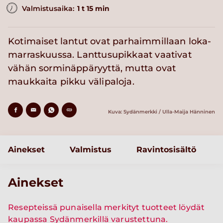
Valmistusaika:
1 t 15 min
Kotimaiset lantut ovat parhaimmillaan loka-
marraskuussa. Lanttusupikkaat vaativat
vähän sorminäppäryyttä, mutta ovat
maukkaita pikku välipaloja.
Kuva: Sydänmerkki / Ulla-Maija Hänninen
Ainekset
Valmistus
Ravintosisältö
Ainekset
Resepteissä punaisella merkityt tuotteet löydät
kaupassa Sydänmerkillä varustettuna.