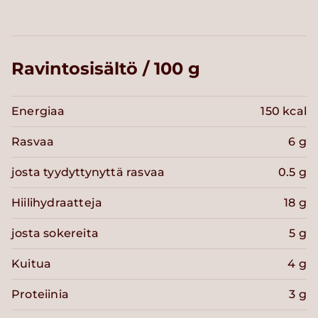
Ravintosisältö / 100 g
Energiaa
150 kcal
Rasvaa
6 g
josta tyydyttynyttä rasvaa
0.5 g
Hiilihydraatteja
18 g
josta sokereita
5 g
Kuitua
4 g
Proteiinia
3 g