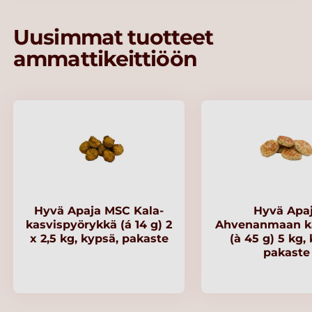
Uusimmat tuotteet
ammattikeittiöön
Hyvä Apaja MSC Kala-
Hyvä Apa
kasvispyörykkä (á 14 g) 2
Ahvenanmaan ka
x 2,5 kg, kypsä, pakaste
(à 45 g) 5 kg,
pakaste