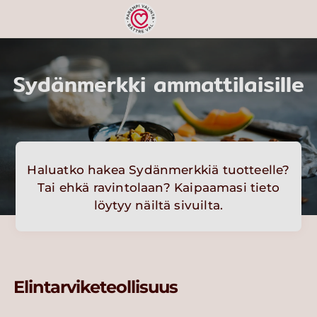
Sydänmerkki ammattilaisille
Haluatko hakea Sydänmerkkiä tuotteelle?
Tai ehkä ravintolaan? Kaipaamasi tieto
löytyy näiltä sivuilta.
Elintarviketeollisuus