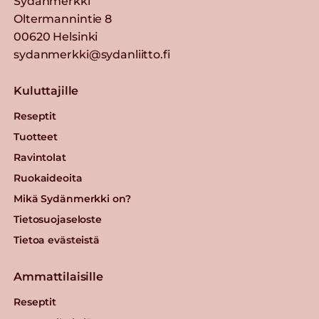
Sydänmerkki
Oltermannintie 8
00620 Helsinki
sydanmerkki@sydanliitto.fi
Kuluttajille
Reseptit
Tuotteet
Ravintolat
Ruokaideoita
Mikä Sydänmerkki on?
Tietosuojaseloste
Tietoa evästeistä
Ammattilaisille
Reseptit