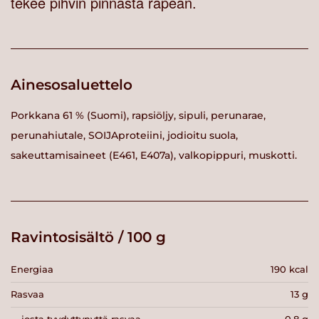
tekee pihvin pinnasta rapean.
Ainesosaluettelo
Porkkana 61 % (Suomi), rapsiöljy, sipuli, perunarae,
perunahiutale, SOIJAproteiini, jodioitu suola,
sakeuttamisaineet (E461, E407a), valkopippuri, muskotti.
Ravintosisältö / 100 g
Energiaa
190 kcal
Rasvaa
13 g