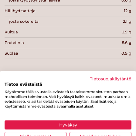
josta tyydyttynyttä rasvaa
0.8 g
Hiilihydraatteja
12 g
josta sokereita
2.1 g
Kuitua
2.9 g
Proteiinia
5.6 g
Suolaa
0.9 g
Tietosuojakäytäntö
Tietoa evästeistä
Tulosta sivu
Jaa tuote
Käytämme tällä sivustolla evästeitä taataksemme sivuston parhaan
mahdollisen toiminnan. Voit hyväksyä kaikki evästeet, muokata omia
evästeasetuksiasi tai kieltää evästeiden käytön. Saat lisätietoja
käyttämistämme evästeistä avaamalla asetukset.
Hyväksy