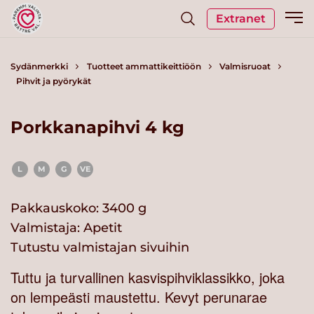
Extranet
Sydänmerkki
Tuotteet ammattikeittiöön
Valmisruoat
Pihvit ja pyörykät
Porkkanapihvi 4 kg
L
M
G
VE
Pakkauskoko: 3400 g
Valmistaja:
Apetit
Tutustu valmistajan sivuihin
Tuttu ja turvallinen kasvispihviklassikko, joka
on lempeästi maustettu. Kevyt perunarae