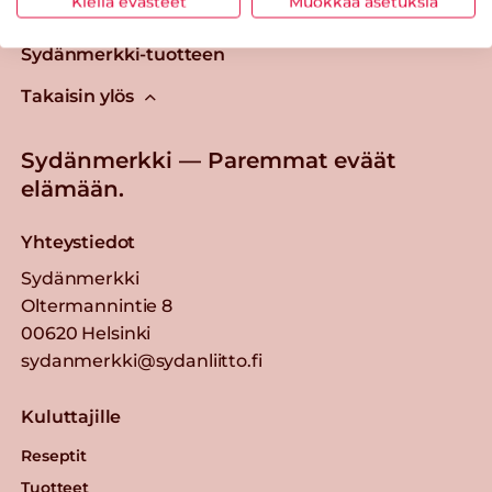
Kiellä evästeet
Muokkaa asetuksia
Tästä merkistä tunnistat
Sydänmerkki-tuotteen
Takaisin ylös
Sydänmerkki — Paremmat eväät
elämään.
Yhteystiedot
Sydänmerkki
Oltermannintie 8
00620 Helsinki
sydanmerkki@sydanliitto.fi
Kuluttajille
Reseptit
Tuotteet