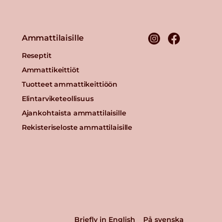
Ammattilaisille
Reseptit
Ammattikeittiöt
Tuotteet ammattikeittiöön
Elintarviketeollisuus
Ajankohtaista ammattilaisille
Rekisteriseloste ammattilaisille
Briefly in English
På svenska