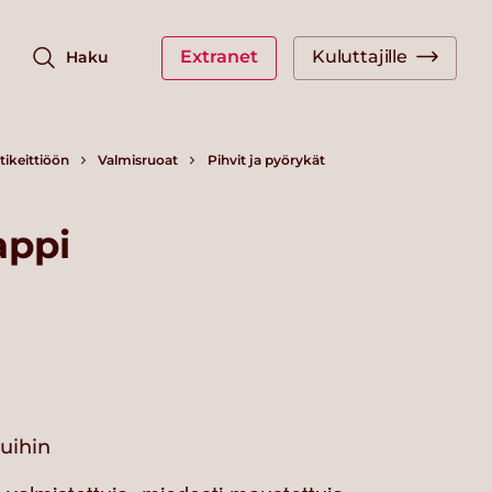
Extranet
Kuluttajille
Haku
ikeittiöön
Valmisruoat
Pihvit ja pyörykät
appi
vuihin