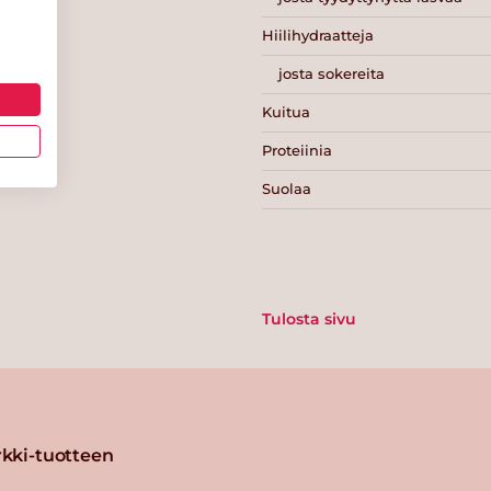
Hiilihydraatteja
josta sokereita
Kuitua
Proteiinia
Suolaa
Tulosta sivu
kki-tuotteen