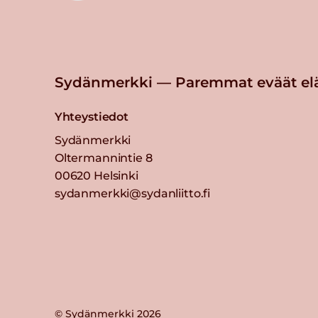
Sydänmerkki — Paremmat eväät el
Yhteystiedot
Sydänmerkki
Oltermannintie 8
00620 Helsinki
sydanmerkki@sydanliitto.fi
© Sydänmerkki 2026