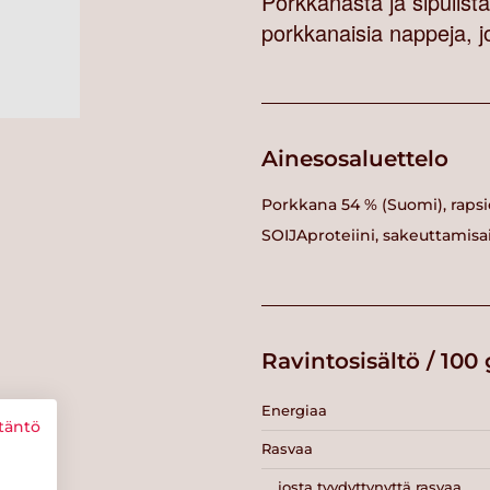
Porkkanasta ja sipulista
porkkanaisia nappeja, j
Ainesosaluettelo
Porkkana 54 % (Suomi), rapsiöl
SOIJAproteiini, sakeuttamisai
Ravintosisältö / 100 
Energiaa
täntö
Rasvaa
josta tyydyttynyttä rasvaa