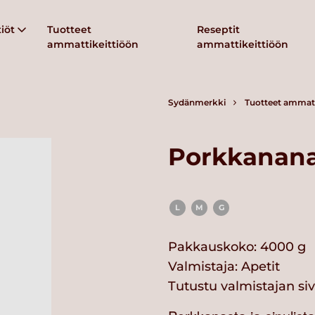
iöt
Tuotteet
Reseptit
ammattikeittiöön
ammattikeittiöön
Sydänmerkki
Tuotteet ammatt
Porkkanan
L
M
G
Pakkauskoko: 4000 g
Valmistaja:
Apetit
Tutustu valmistajan si