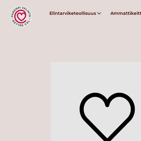
Elintarviketeollisuus
Ammattikeitt