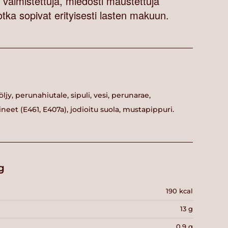
 valmistettuja, miedosti maustettuja
otka sopivat erityisesti lasten makuun.
jy, perunahiutale, sipuli, vesi, perunarae,
neet (E461, E407a), jodioitu suola, mustapippuri.
g
190 kcal
13 g
0.9 g