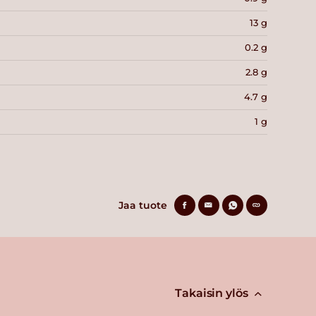
13 g
0.2 g
2.8 g
4.7 g
1 g
Jaa tuote
Takaisin ylös