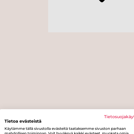
Tietosuojakäy
Tietoa evästeistä
Käytämme tällä sivustolla evästeitä taataksemme sivuston parhaan
mahdollisen toiminnan. Voit hyväksyä kaikki evästeet, muokata omia