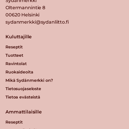
Sydänmerkki
Oltermannintie 8
00620 Helsinki
sydanmerkki@sydanliitto.fi
Kuluttajille
Reseptit
Tuotteet
Ravintolat
Ruokaideoita
Mikä Sydänmerkki on?
Tietosuojaseloste
Tietoa evästeistä
Ammattilaisille
Reseptit