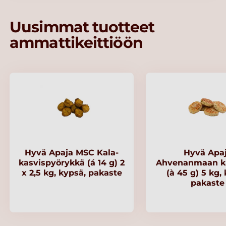
Uusimmat tuotteet
ammattikeittiöön
Hyvä Apaja MSC Kala-
Hyvä Apa
kasvispyörykkä (á 14 g) 2
Ahvenanmaan ka
x 2,5 kg, kypsä, pakaste
(à 45 g) 5 kg,
pakaste