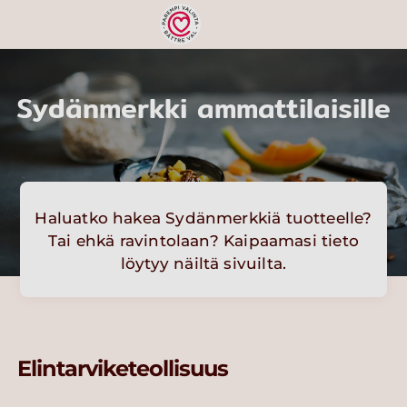
Sydänmerkki ammattilaisille
Haluatko hakea Sydänmerkkiä tuotteelle?
Tai ehkä ravintolaan? Kaipaamasi tieto
löytyy näiltä sivuilta.
Elintarviketeollisuus