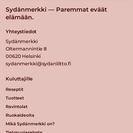
Sydänmerkki — Paremmat eväät
elämään.
Yhteystiedot
Sydänmerkki
Oltermannintie 8
00620 Helsinki
sydanmerkki@sydanliitto.fi
Kuluttajille
Reseptit
Tuotteet
Ravintolat
Ruokaideoita
Mikä Sydänmerkki on?
Tietosuojaseloste