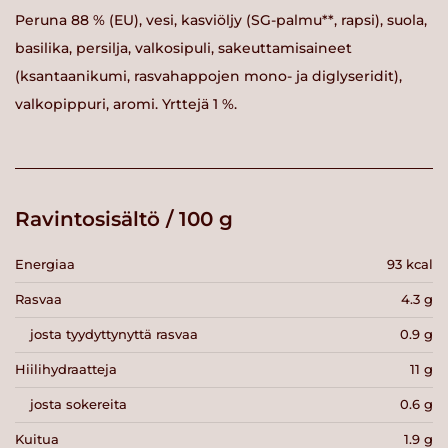
Peruna 88 % (EU), vesi, kasviöljy (SG-palmu**, rapsi), suola,
basilika, persilja, valkosipuli, sakeuttamisaineet
(ksantaanikumi, rasvahappojen mono- ja diglyseridit),
valkopippuri, aromi. Yrttejä 1 %.
Ravintosisältö / 100 g
Energiaa
93 kcal
Rasvaa
4.3 g
josta tyydyttynyttä rasvaa
0.9 g
Hiilihydraatteja
11 g
josta sokereita
0.6 g
Kuitua
1.9 g