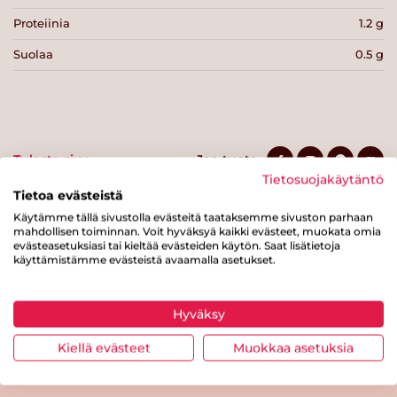
Proteiinia
1.2 g
Suolaa
0.5 g
Tulosta sivu
Jaa tuote
Tietosuojakäytäntö
Tietoa evästeistä
Käytämme tällä sivustolla evästeitä taataksemme sivuston parhaan
mahdollisen toiminnan. Voit hyväksyä kaikki evästeet, muokata omia
evästeasetuksiasi tai kieltää evästeiden käytön. Saat lisätietoja
käyttämistämme evästeistä avaamalla asetukset.
Hyväksy
Tästä merkistä tunnistat
Sydänmerkki-tuotteen
Kiellä evästeet
Muokkaa asetuksia
Takaisin ylös