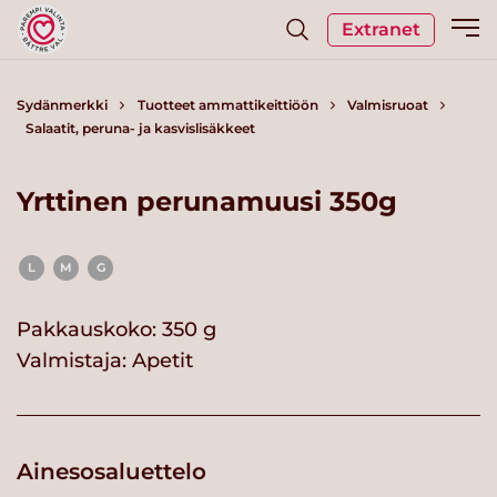
Extranet
Sydänmerkki
Tuotteet ammattikeittiöön
Valmisruoat
Salaatit, peruna- ja kasvislisäkkeet
Yrttinen perunamuusi 350g
L
M
G
Pakkauskoko: 350 g
Valmistaja:
Apetit
Ainesosaluettelo