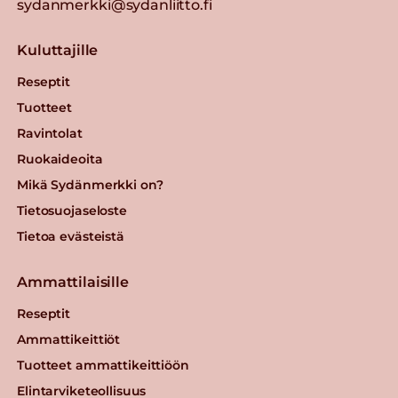
sydanmerkki@sydanliitto.fi
Kuluttajille
Reseptit
Tuotteet
Ravintolat
Ruokaideoita
Mikä Sydänmerkki on?
Tietosuojaseloste
Tietoa evästeistä
Ammattilaisille
Reseptit
Ammattikeittiöt
Tuotteet ammattikeittiöön
Elintarviketeollisuus