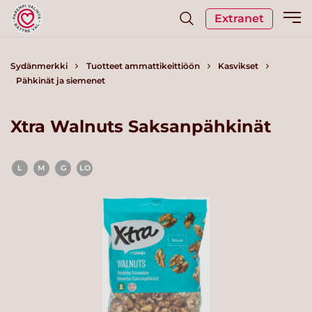
Extranet
Sydänmerkki
Tuotteet ammattikeittiöön
Kasvikset
Pähkinät ja siemenet
Xtra Walnuts Saksanpähkinät
L
M
G
LO