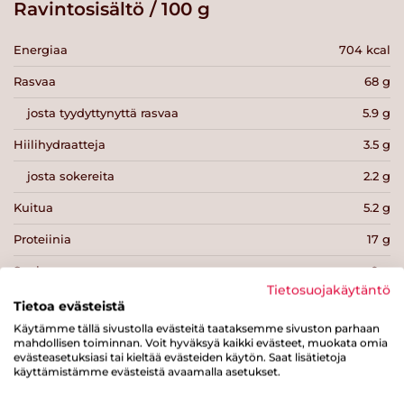
Ravintosisältö / 100 g
Energiaa
704 kcal
Rasvaa
68 g
josta tyydyttynyttä rasvaa
5.9 g
Hiilihydraatteja
3.5 g
josta sokereita
2.2 g
Kuitua
5.2 g
Proteiinia
17 g
Suolaa
0 g
Tietosuojakäytäntö
Tietoa evästeistä
Käytämme tällä sivustolla evästeitä taataksemme sivuston parhaan
mahdollisen toiminnan. Voit hyväksyä kaikki evästeet, muokata omia
evästeasetuksiasi tai kieltää evästeiden käytön. Saat lisätietoja
käyttämistämme evästeistä avaamalla asetukset.
Tulosta sivu
Jaa tuote