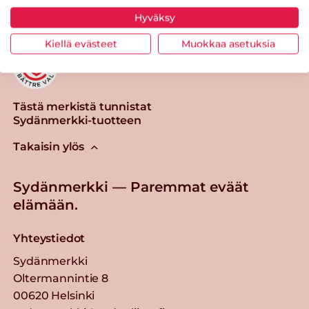
Hyväksy
Kiellä evästeet
Muokkaa asetuksia
Tästä merkistä tunnistat
Sydänmerkki-tuotteen
Takaisin ylös
Sydänmerkki — Paremmat eväät
elämään.
Yhteystiedot
Sydänmerkki
Oltermannintie 8
00620 Helsinki