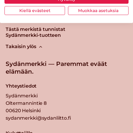
Kiellä evästeet
Muokkaa asetuksia
Tästä merkistä tunnistat
Sydänmerkki-tuotteen
Takaisin ylös
Sydänmerkki — Paremmat eväät
elämään.
Yhteystiedot
Sydänmerkki
Oltermannintie 8
00620 Helsinki
sydanmerkki@sydanliitto.fi