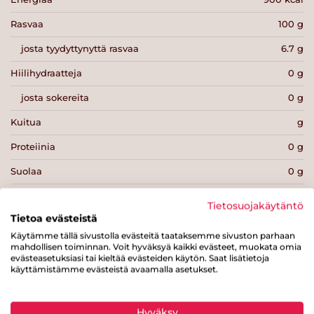
Rasvaa
100 g
josta tyydyttynyttä rasvaa
6.7 g
Hiilihydraatteja
0 g
josta sokereita
0 g
Kuitua
g
Proteiinia
0 g
Suolaa
0 g
Tietosuojakäytäntö
Tietoa evästeistä
Käytämme tällä sivustolla evästeitä taataksemme sivuston parhaan
mahdollisen toiminnan. Voit hyväksyä kaikki evästeet, muokata omia
Tulosta sivu
Jaa tuote
evästeasetuksiasi tai kieltää evästeiden käytön. Saat lisätietoja
käyttämistämme evästeistä avaamalla asetukset.
Hyväksy