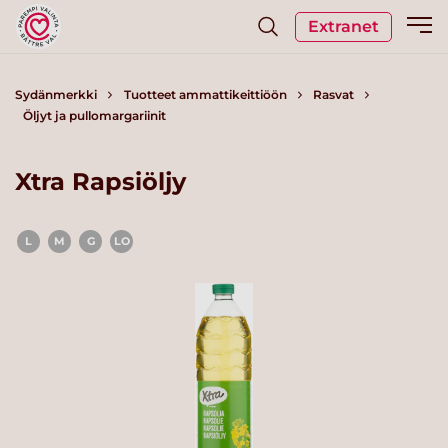
Extranet
Sydänmerkki
Tuotteet ammattikeittiöön
Rasvat
Öljyt ja pullomargariinit
Xtra Rapsiöljy
L
M
G
LO