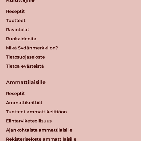
Kuluttajille
Reseptit
Tuotteet
Ravintolat
Ruokaideoita
Mikä Sydänmerkki on?
Tietosuojaseloste
Tietoa evästeistä
Ammattilaisille
Reseptit
Ammattikeittiöt
Tuotteet ammattikeittiöön
Elintarviketeollisuus
Ajankohtaista ammattilaisille
Rekisteriseloste ammattilaisille