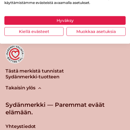
käyttämistämme evästeistä avaamalla asetukset.
Tulosta sivu
Jaa tuote
Hyväksy
Kiellä evästeet
Muokkaa asetuksia
Tästä merkistä tunnistat
Sydänmerkki-tuotteen
Takaisin ylös
Sydänmerkki — Paremmat eväät
elämään.
Yhteystiedot