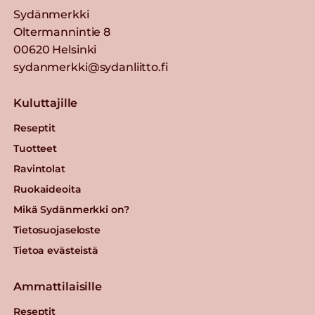
Sydänmerkki
Oltermannintie 8
00620 Helsinki
sydanmerkki@sydanliitto.fi
Kuluttajille
Reseptit
Tuotteet
Ravintolat
Ruokaideoita
Mikä Sydänmerkki on?
Tietosuojaseloste
Tietoa evästeistä
Ammattilaisille
Reseptit