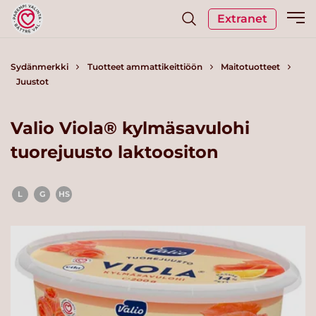
Extranet
Sydänmerkki
Tuotteet ammattikeittiöön
Maitotuotteet
Juustot
Valio Viola® kylmäsavulohi
tuorejuusto laktoositon
L
G
HS