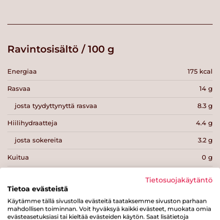
Ravintosisältö / 100 g
Energiaa
175 kcal
Rasvaa
14 g
josta tyydyttynyttä rasvaa
8.3 g
Hiilihydraatteja
4.4 g
josta sokereita
3.2 g
Kuitua
0 g
Proteiinia
7.4 g
Tietosuojakäytäntö
Tietoa evästeistä
Suolaa
1.2 g
Käytämme tällä sivustolla evästeitä taataksemme sivuston parhaan
mahdollisen toiminnan. Voit hyväksyä kaikki evästeet, muokata omia
evästeasetuksiasi tai kieltää evästeiden käytön. Saat lisätietoja