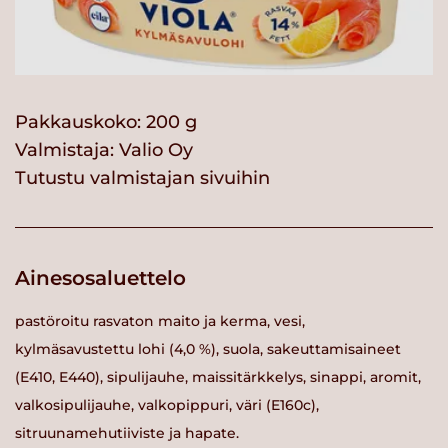
Pakkauskoko: 200 g
Valmistaja:
Valio Oy
Tutustu valmistajan sivuihin
Ainesosaluettelo
pastöroitu rasvaton maito ja kerma, vesi,
kylmäsavustettu lohi (4,0 %), suola, sakeuttamisaineet
(E410, E440), sipulijauhe, maissitärkkelys, sinappi, aromit,
valkosipulijauhe, valkopippuri, väri (E160c),
sitruunamehutiiviste ja hapate.