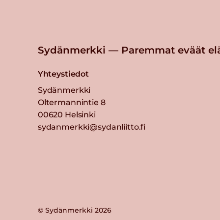
Sydänmerkki — Paremmat eväät el
Yhteystiedot
Sydänmerkki
Oltermannintie 8
00620 Helsinki
sydanmerkki@sydanliitto.fi
© Sydänmerkki 2026