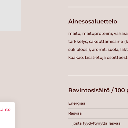
Ainesosaluettelo
maito, maitoproteiini, vähär
tärkkelys, sakeuttamisaine (
sukraloosi), aromit, suola, la
kaakao. Lisätietoja osoitteest
Ravintosisältö / 100 
Energiaa
täntö
Rasvaa
josta tyydyttynyttä rasvaa