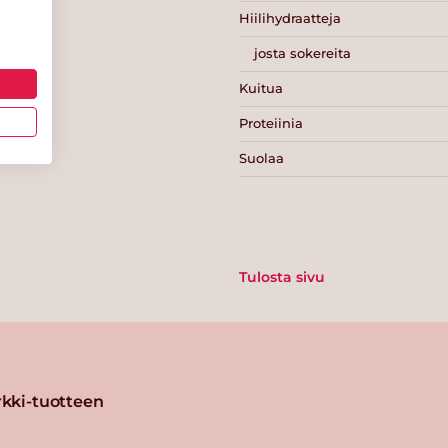
Hiilihydraatteja
josta sokereita
Kuitua
Proteiinia
Suolaa
Tulosta sivu
kki-tuotteen