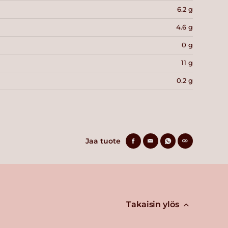
6.2 g
4.6 g
0 g
11 g
0.2 g
Jaa tuote
Takaisin ylös