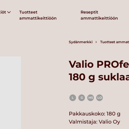
iöt
Tuotteet
Reseptit
ammattikeittiöön
ammattikeittiöön
Sydänmerkki
Tuotteet ammatt
Valio PROfe
180 g sukla
L
G
HS
LO
Pakkauskoko: 180 g
Valmistaja:
Valio Oy