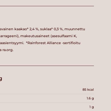
asvainen kaakao* 2,4 %, suklaa* 0,3 %, muunnettu
karrageeni), makeutusaineet (asesulfaami K,
ktaasientsyymi. *Rainforest Alliance -sertifioitu
a ra.org.
g
85 kcal
1.6 g
1 g