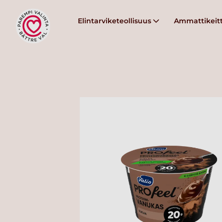
Elintarviketeollisuus
Ammattikeitt