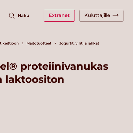
Extranet
Kuluttajille
Haku
ikeittiöön
Maitotuotteet
Jogurtit, viilit ja rahkat
el® proteiinivanukas
a laktoositon