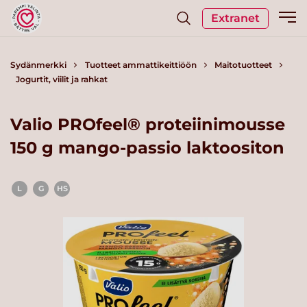
Extranet
Sydänmerkki
Tuotteet ammattikeittiöön
Maitotuotteet
Jogurtit, viilit ja rahkat
Valio PROfeel® proteiinimousse
150 g mango-passio laktoositon
L
G
HS