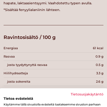
hapate, laktaasientsyymi. Vaahdotettu typen avulla.
*Sisältää fenyylialaniinin lähteen.
Ravintosisältö / 100 g
Energiaa
61 kcal
Rasvaa
0.9 g
josta tyydyttynyttä rasvaa
0.5 g
Hiilihydraatteja
3.3 g
josta sokereita
2.6 g
Kuitua
g
Tietosuojakäytäntö
Proteiinia
9.7 g
Tietoa evästeistä
Käytämme tällä sivustolla evästeitä taataksemme sivuston parhaan
Suolaa
0.1 g