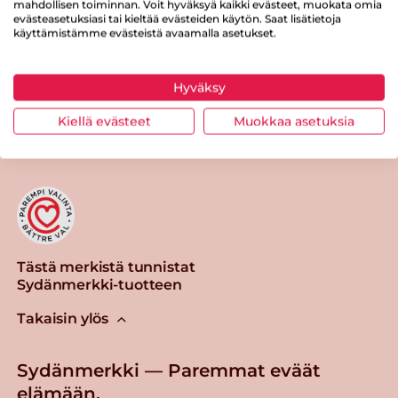
mahdollisen toiminnan. Voit hyväksyä kaikki evästeet, muokata omia
evästeasetuksiasi tai kieltää evästeiden käytön. Saat lisätietoja
käyttämistämme evästeistä avaamalla asetukset.
Hyväksy
Tulosta sivu
Jaa tuote
Kiellä evästeet
Muokkaa asetuksia
Tästä merkistä tunnistat
Sydänmerkki-tuotteen
Takaisin ylös
Sydänmerkki — Paremmat eväät
elämään.