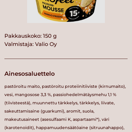
Pakkauskoko: 150 g
Valmistaja:
Valio Oy
Ainesosaluettelo
pastöroitu maito, pastöroitu proteiinitiiviste (kirnumaito),
vesi, mangosose 3,3 %, passiohedelmätäysmehu 1,1 %
(tiivisteestä), muunnettu tärkkelys, tärkkelys, liivate,
sakeuttamisaine (guarkumi), aromit, suola,
makeutusaineet (asesulfaami K, aspartaami*), väri
(karotenoidit), happamuudensäätöaine (sitruunahappo),