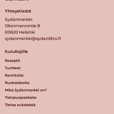
Yhteystiedot
Sydänmerkki
Oltermannintie 8
00620 Helsinki
sydanmerkki@sydanliitto.fi
Kuluttajille
Reseptit
Tuotteet
Ravintolat
Ruokaideoita
Mikä Sydänmerkki on?
Tietosuojaseloste
Tietoa evästeistä