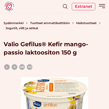
Extranet
Sydänmerkki
Tuotteet ammattikeittiöön
Maitotuotteet
Jogurtit, viilit ja rahkat
Valio Gefilus® Kefir mango-
passio laktoositon 150 g
L
G
HS
LO