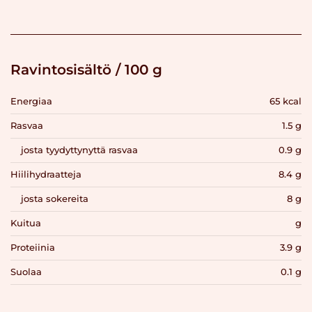
Ravintosisältö / 100 g
Energiaa
65 kcal
Rasvaa
1.5 g
josta tyydyttynyttä rasvaa
0.9 g
Hiilihydraatteja
8.4 g
josta sokereita
8 g
Kuitua
g
Proteiinia
3.9 g
Suolaa
0.1 g