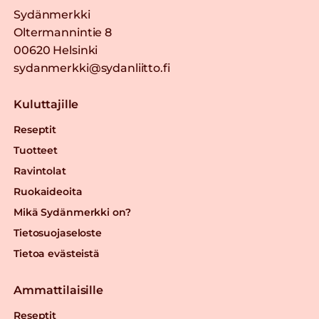
Sydänmerkki
Oltermannintie 8
00620 Helsinki
sydanmerkki@sydanliitto.fi
Kuluttajille
Reseptit
Tuotteet
Ravintolat
Ruokaideoita
Mikä Sydänmerkki on?
Tietosuojaseloste
Tietoa evästeistä
Ammattilaisille
Reseptit