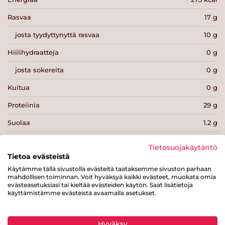
Rasvaa
17 g
josta tyydyttynyttä rasvaa
10 g
Hiilihydraatteja
0 g
josta sokereita
0 g
Kuitua
0 g
Proteiinia
29 g
Suolaa
1.2 g
Tietosuojakäytäntö
Tietoa evästeistä
Käytämme tällä sivustolla evästeitä taataksemme sivuston parhaan
mahdollisen toiminnan. Voit hyväksyä kaikki evästeet, muokata omia
Tulosta sivu
Jaa tuote
evästeasetuksiasi tai kieltää evästeiden käytön. Saat lisätietoja
käyttämistämme evästeistä avaamalla asetukset.
Hyväksy