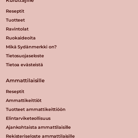
Kuluttajille
Reseptit
Tuotteet
Ravintolat
Ruokaideoita
Mikä Sydänmerkki on?
Tietosuojaseloste
Tietoa evästeistä
Ammattilaisille
Reseptit
Ammattikeittiöt
Tuotteet ammattikeittiöön
Elintarviketeollisuus
Ajankohtaista ammattilaisille
Rekisteriseloste ammattilaisille