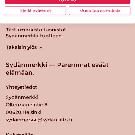
Kiellä evästeet
Muokkaa asetuksia
Tästä merkistä tunnistat
Sydänmerkki-tuotteen
Takaisin ylös
Sydänmerkki — Paremmat eväät
elämään.
Yhteystiedot
Sydänmerkki
Oltermannintie 8
00620 Helsinki
sydanmerkki@sydanliitto.fi