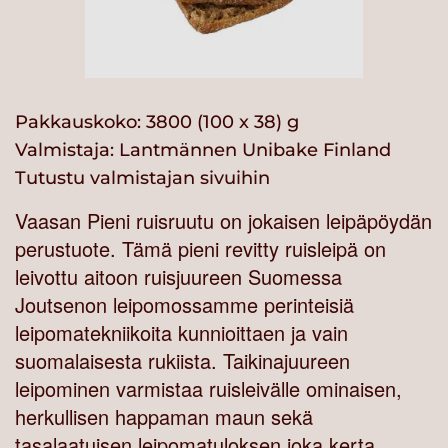
Pakkauskoko: 3800 (100 x 38) g
Valmistaja:
Lantmännen Unibake Finland
Tutustu valmistajan sivuihin
Vaasan Pieni ruisruutu on jokaisen leipäpöydän
perustuote. Tämä pieni revitty ruisleipä on
leivottu aitoon ruisjuureen Suomessa
Joutsenon leipomossamme perinteisiä
leipomatekniikoita kunnioittaen ja vain
suomalaisesta rukiista. Taikinajuureen
leipominen varmistaa ruisleivälle ominaisen,
herkullisen happaman maun sekä
tasalaatuisen leipomatuloksen joka kerta.