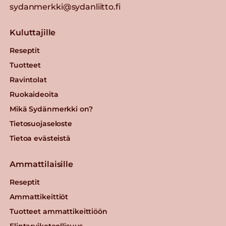
sydanmerkki@sydanliitto.fi
Kuluttajille
Reseptit
Tuotteet
Ravintolat
Ruokaideoita
Mikä Sydänmerkki on?
Tietosuojaseloste
Tietoa evästeistä
Ammattilaisille
Reseptit
Ammattikeittiöt
Tuotteet ammattikeittiöön
Elintarviketeollisuus