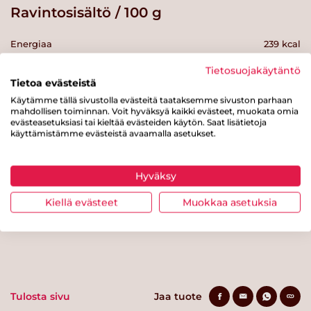
Ravintosisältö / 100 g
Energiaa
239 kcal
Rasvaa
1.5 g
Tietosuojakäytäntö
Tietoa evästeistä
josta tyydyttynyttä rasvaa
0.2 g
Käytämme tällä sivustolla evästeitä taataksemme sivuston parhaan
mahdollisen toiminnan. Voit hyväksyä kaikki evästeet, muokata omia
Hiilihydraatteja
43 g
evästeasetuksiasi tai kieltää evästeiden käytön. Saat lisätietoja
käyttämistämme evästeistä avaamalla asetukset.
josta sokereita
1.1 g
Kuitua
9.5 g
Hyväksy
Proteiinia
8.5 g
Kiellä evästeet
Muokkaa asetuksia
Suolaa
0.6 g
Tulosta sivu
Jaa tuote