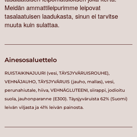
Meidän ammattileipurimme leipovat
tasalaatuisen laadukasta, sinun ei tarvitse
muuta kuin sulattaa.
Ainesosaluettelo
RUISTAIKINAJUURI (vesi, TÄYSJYVÄRUISROUHE),
VEHNÄJAUHO, TÄYSJYVÄRUIS (jauho, mallas), vesi,
perunahiutale, hiiva, VEHNÄGLUTEENI, siirappi, jodioitu
suola, jauhonparanne (E300). Täysjyväruista 62% (Suomi)
leivän viljasta ja 41% leivän painosta.