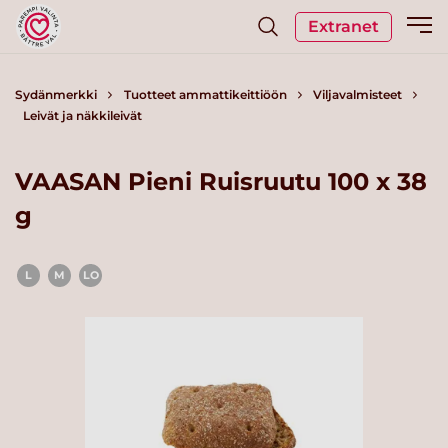
Extranet
Sydänmerkki
Tuotteet ammattikeittiöön
Viljavalmisteet
Leivät ja näkkileivät
VAASAN Pieni Ruisruutu 100 x 38
g
L
M
LO