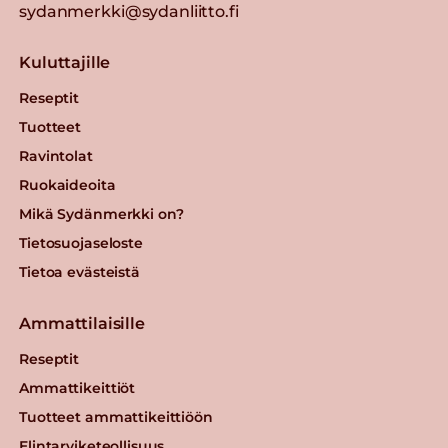
sydanmerkki@sydanliitto.fi
Kuluttajille
Reseptit
Tuotteet
Ravintolat
Ruokaideoita
Mikä Sydänmerkki on?
Tietosuojaseloste
Tietoa evästeistä
Ammattilaisille
Reseptit
Ammattikeittiöt
Tuotteet ammattikeittiöön
Elintarviketeollisuus