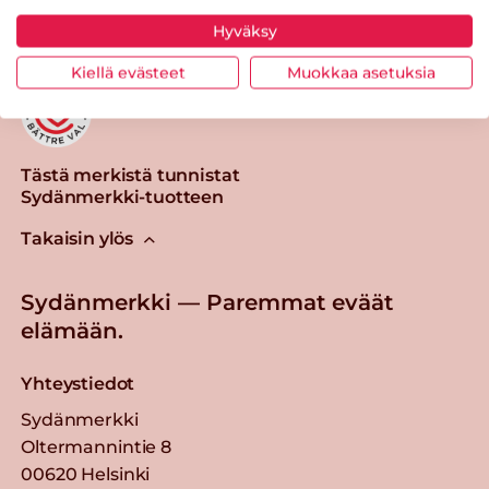
Hyväksy
Kiellä evästeet
Muokkaa asetuksia
Tästä merkistä tunnistat
Sydänmerkki-tuotteen
Takaisin ylös
Sydänmerkki — Paremmat eväät
elämään.
Yhteystiedot
Sydänmerkki
Oltermannintie 8
00620 Helsinki