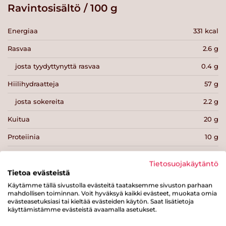
Ravintosisältö / 100 g
Energiaa
331 kcal
Rasvaa
2.6 g
josta tyydyttynyttä rasvaa
0.4 g
Hiilihydraatteja
57 g
josta sokereita
2.2 g
Kuitua
20 g
Proteiinia
10 g
Suolaa
1 g
Tietosuojakäytäntö
Tietoa evästeistä
Käytämme tällä sivustolla evästeitä taataksemme sivuston parhaan
mahdollisen toiminnan. Voit hyväksyä kaikki evästeet, muokata omia
evästeasetuksiasi tai kieltää evästeiden käytön. Saat lisätietoja
käyttämistämme evästeistä avaamalla asetukset.
Tulosta sivu
Jaa tuote