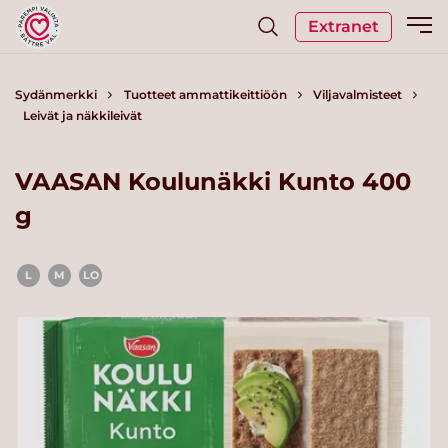
Extranet
Sydänmerkki
Tuotteet ammattikeittiöön
Viljavalmisteet
Leivät ja näkkileivät
VAASAN Koulunäkki Kunto 400
g
L
M
LO