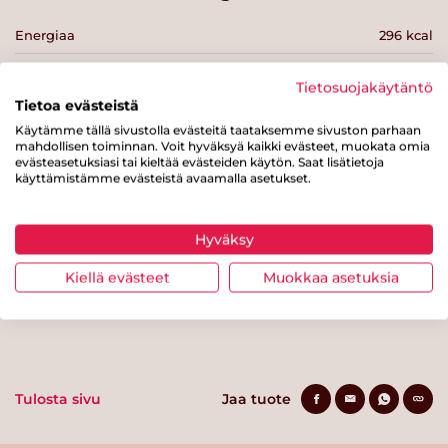
Energiaa
296 kcal
Rasvaa
6.4 g
Tietosuojakäytäntö
josta tyydyttynyttä rasvaa
0.7 g
Tietoa evästeistä
Käytämme tällä sivustolla evästeitä taataksemme sivuston parhaan
Hiilihydraatteja
42.2 g
mahdollisen toiminnan. Voit hyväksyä kaikki evästeet, muokata omia
evästeasetuksiasi tai kieltää evästeiden käytön. Saat lisätietoja
josta sokereita
2.8 g
käyttämistämme evästeistä avaamalla asetukset.
Kuitua
6.7 g
Hyväksy
Proteiinia
13.7 g
Kiellä evästeet
Muokkaa asetuksia
Suolaa
0.6 g
Tulosta sivu
Jaa tuote