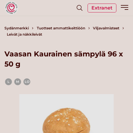
Extranet
Sydänmerkki
Tuotteet ammattikeittiöön
Viljavalmisteet
Leivät ja näkkileivät
Vaasan Kaurainen sämpylä 96 x
50 g
L
M
LO