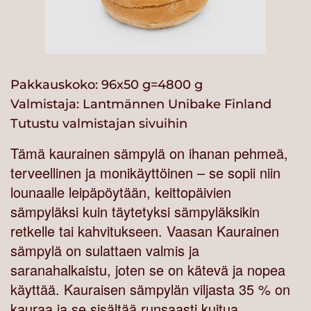
Pakkauskoko: 96x50 g=4800 g
Valmistaja:
Lantmännen Unibake Finland
Tutustu valmistajan sivuihin
Tämä kaurainen sämpylä on ihanan pehmeä,
terveellinen ja monikäyttöinen – se sopii niin
lounaalle leipäpöytään, keittopäivien
sämpyläksi kuin täytetyksi sämpyläksikin
retkelle tai kahvitukseen. Vaasan Kaurainen
sämpylä on sulattaen valmis ja
saranahalkaistu, joten se on kätevä ja nopea
käyttää. Kauraisen sämpylän viljasta 35 % on
kauraa ja se sisältää runsaasti kuitua.