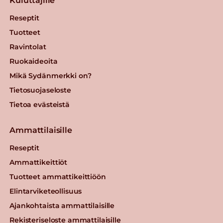
Kuluttajille
Reseptit
Tuotteet
Ravintolat
Ruokaideoita
Mikä Sydänmerkki on?
Tietosuojaseloste
Tietoa evästeistä
Ammattilaisille
Reseptit
Ammattikeittiöt
Tuotteet ammattikeittiöön
Elintarviketeollisuus
Ajankohtaista ammattilaisille
Rekisteriseloste ammattilaisille