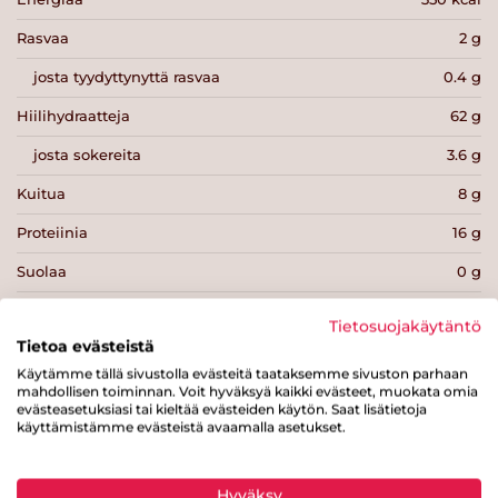
Rasvaa
2 g
josta tyydyttynyttä rasvaa
0.4 g
Hiilihydraatteja
62 g
josta sokereita
3.6 g
Kuitua
8 g
Proteiinia
16 g
Suolaa
0 g
Tietosuojakäytäntö
Tietoa evästeistä
Käytämme tällä sivustolla evästeitä taataksemme sivuston parhaan
mahdollisen toiminnan. Voit hyväksyä kaikki evästeet, muokata omia
Tulosta sivu
Jaa tuote
evästeasetuksiasi tai kieltää evästeiden käytön. Saat lisätietoja
käyttämistämme evästeistä avaamalla asetukset.
Hyväksy