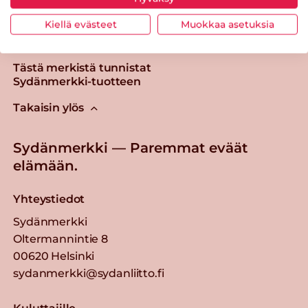
Kiellä evästeet
Muokkaa asetuksia
Tästä merkistä tunnistat
Sydänmerkki-tuotteen
Takaisin ylös
Sydänmerkki — Paremmat eväät
elämään.
Yhteystiedot
Sydänmerkki
Oltermannintie 8
00620 Helsinki
sydanmerkki@sydanliitto.fi