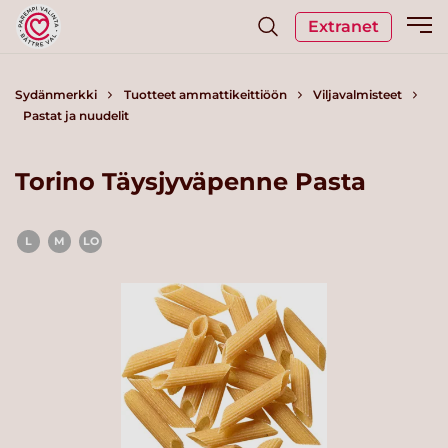
Extranet
Sydänmerkki
Tuotteet ammattikeittiöön
Viljavalmisteet
Pastat ja nuudelit
Torino Täysjyväpenne Pasta
L
M
LO