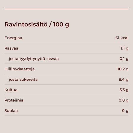
Ravintosisältö / 100 g
Energiaa
61 kcal
Rasvaa
1.1 g
josta tyydyttynyttä rasvaa
0.1 g
Hiilihydraatteja
10.2 g
josta sokereita
8.4 g
Kuitua
3.3 g
Proteiinia
0.8 g
Suolaa
0 g