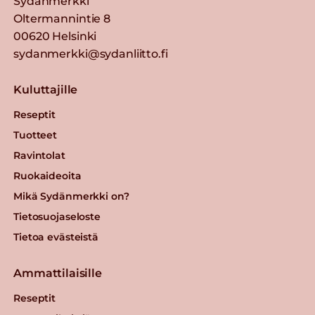
Sydänmerkki
Oltermannintie 8
00620 Helsinki
sydanmerkki@sydanliitto.fi
Kuluttajille
Reseptit
Tuotteet
Ravintolat
Ruokaideoita
Mikä Sydänmerkki on?
Tietosuojaseloste
Tietoa evästeistä
Ammattilaisille
Reseptit