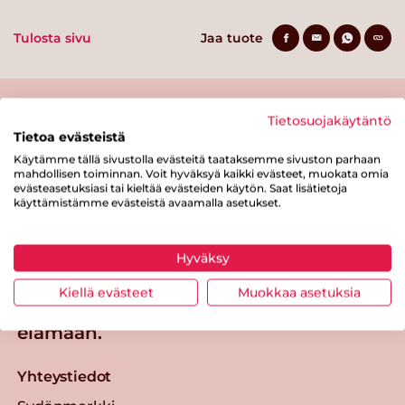
Tulosta sivu
Jaa tuote
Tietosuojakäytäntö
Tietoa evästeistä
Käytämme tällä sivustolla evästeitä taataksemme sivuston parhaan
mahdollisen toiminnan. Voit hyväksyä kaikki evästeet, muokata omia
evästeasetuksiasi tai kieltää evästeiden käytön. Saat lisätietoja
käyttämistämme evästeistä avaamalla asetukset.
Tästä merkistä tunnistat
Sydänmerkki-tuotteen
Takaisin ylös
Hyväksy
Kiellä evästeet
Muokkaa asetuksia
Sydänmerkki — Paremmat eväät
elämään.
Yhteystiedot