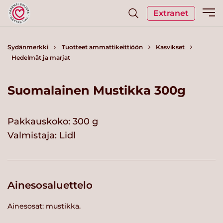
Extranet
Sydänmerkki
Tuotteet ammattikeittiöön
Kasvikset
Hedelmät ja marjat
Suomalainen Mustikka 300g
Pakkauskoko: 300 g
Valmistaja:
Lidl
Ainesosaluettelo
Ainesosat: mustikka.