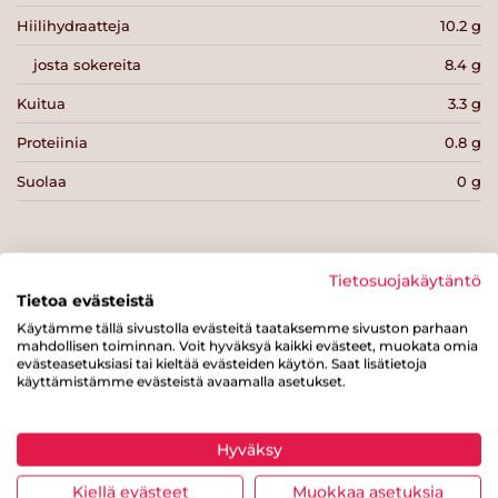
Hiilihydraatteja
10.2 g
josta sokereita
8.4 g
Kuitua
3.3 g
Proteiinia
0.8 g
Suolaa
0 g
Tietosuojakäytäntö
Tietoa evästeistä
Tulosta sivu
Jaa tuote
Käytämme tällä sivustolla evästeitä taataksemme sivuston parhaan
mahdollisen toiminnan. Voit hyväksyä kaikki evästeet, muokata omia
evästeasetuksiasi tai kieltää evästeiden käytön. Saat lisätietoja
käyttämistämme evästeistä avaamalla asetukset.
Hyväksy
Kiellä evästeet
Muokkaa asetuksia