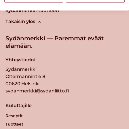
Tästä merkistä tunnistat
Sydänmerkki-tuotteen
Takaisin ylös
Sydänmerkki — Paremmat eväät
elämään.
Yhteystiedot
Sydänmerkki
Oltermannintie 8
00620 Helsinki
sydanmerkki@sydanliitto.fi
Kuluttajille
Reseptit
Tuotteet