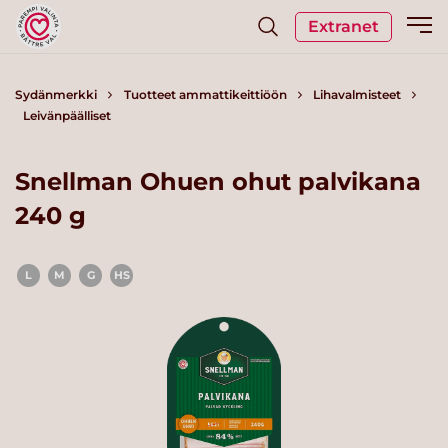
Extranet
Sydänmerkki
Tuotteet ammattikeittiöön
Lihavalmisteet
Leivänpäälliset
Snellman Ohuen ohut palvikana
240 g
L
M
G
HS