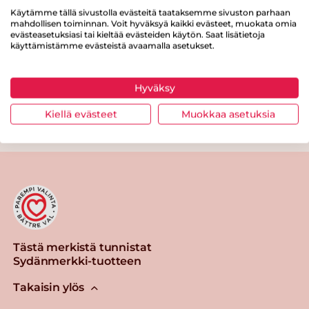
Käytämme tällä sivustolla evästeitä taataksemme sivuston parhaan
Proteiinia
18 g
mahdollisen toiminnan. Voit hyväksyä kaikki evästeet, muokata omia
evästeasetuksiasi tai kieltää evästeiden käytön. Saat lisätietoja
Suolaa
1.9 g
käyttämistämme evästeistä avaamalla asetukset.
Hyväksy
Kiellä evästeet
Muokkaa asetuksia
Tulosta sivu
Jaa tuote
Tästä merkistä tunnistat
Sydänmerkki-tuotteen
Takaisin ylös