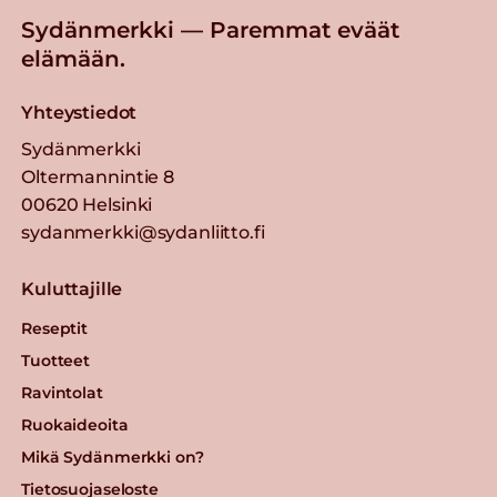
Sydänmerkki — Paremmat eväät
elämään.
Yhteystiedot
Sydänmerkki
Oltermannintie 8
00620 Helsinki
sydanmerkki@sydanliitto.fi
Kuluttajille
Reseptit
Tuotteet
Ravintolat
Ruokaideoita
Mikä Sydänmerkki on?
Tietosuojaseloste