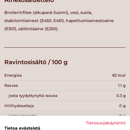
Ainesosaluettelo
Broilerinfilee (alkuperä Suomi), vesi, suola,
stabilointiaineet (E450, E451), hapettumisenestoaine
(E301), säilöntäaine (E250).
Ravintosisältö / 100 g
Energiaa
82 kcal
Rasvaa
1.1 g
josta tyydyttynyttä rasvaa
0.3 g
Hiilihydraatteja
0 g
josta sokereita
0 g
Tietosuojakäytäntö
Kuitua
0 g
Tietoa evästeistä