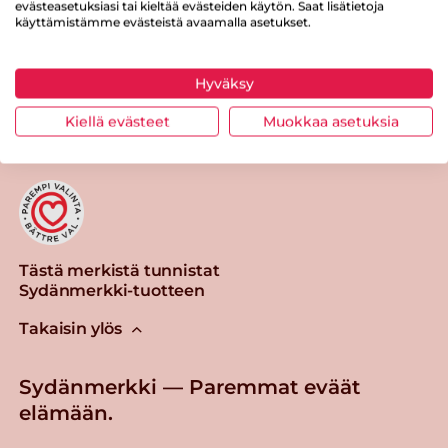
evästeasetuksiasi tai kieltää evästeiden käytön. Saat lisätietoja
käyttämistämme evästeistä avaamalla asetukset.
Hyväksy
Tulosta sivu
Jaa tuote
Kiellä evästeet
Muokkaa asetuksia
Tästä merkistä tunnistat
Sydänmerkki-tuotteen
Takaisin ylös
Sydänmerkki — Paremmat eväät
elämään.