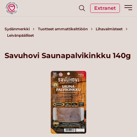
Extranet
Sydänmerkki
Tuotteet ammattikeittiöön
Lihavalmisteet
Leivänpäälliset
Savuhovi Saunapalvikinkku 140g