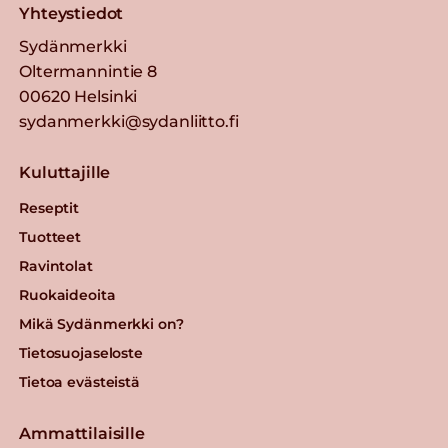
Yhteystiedot
Sydänmerkki
Oltermannintie 8
00620 Helsinki
sydanmerkki@sydanliitto.fi
Kuluttajille
Reseptit
Tuotteet
Ravintolat
Ruokaideoita
Mikä Sydänmerkki on?
Tietosuojaseloste
Tietoa evästeistä
Ammattilaisille