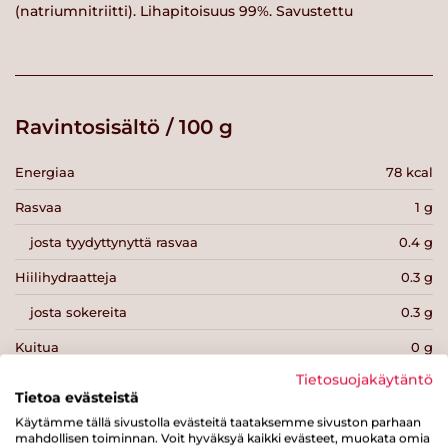
(natriumnitriitti). Lihapitoisuus 99%. Savustettu
Ravintosisältö / 100 g
Energiaa
78 kcal
Rasvaa
1 g
josta tyydyttynyttä rasvaa
0.4 g
Hiilihydraatteja
0.3 g
josta sokereita
0.3 g
Kuitua
0 g
Tietosuojakäytäntö
Proteiinia
17 g
Tietoa evästeistä
Suolaa
1.9 g
Käytämme tällä sivustolla evästeitä taataksemme sivuston parhaan
mahdollisen toiminnan. Voit hyväksyä kaikki evästeet, muokata omia