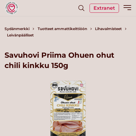
Extranet
Sydänmerkki
Tuotteet ammattikeittiöön
Lihavalmisteet
Leivänpäälliset
Savuhovi Priima Ohuen ohut
chili kinkku 150g