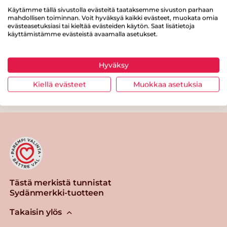
Käytämme tällä sivustolla evästeitä taataksemme sivuston parhaan
Proteiinia
17 g
mahdollisen toiminnan. Voit hyväksyä kaikki evästeet, muokata omia
evästeasetuksiasi tai kieltää evästeiden käytön. Saat lisätietoja
Suolaa
1.9 g
käyttämistämme evästeistä avaamalla asetukset.
Hyväksy
Kiellä evästeet
Muokkaa asetuksia
Tulosta sivu
Jaa tuote
Tästä merkistä tunnistat
Sydänmerkki-tuotteen
Takaisin ylös