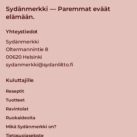
Sydänmerkki — Paremmat eväät
elämään.
Yhteystiedot
Sydänmerkki
Oltermannintie 8
00620 Helsinki
sydanmerkki@sydanliitto.fi
Kuluttajille
Reseptit
Tuotteet
Ravintolat
Ruokaideoita
Mikä Sydänmerkki on?
Tietosuojaseloste