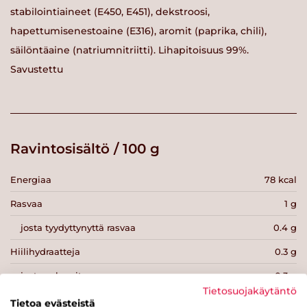
stabilointiaineet (E450, E451), dekstroosi,
hapettumisenestoaine (E316), aromit (paprika, chili),
säilöntäaine (natriumnitriitti). Lihapitoisuus 99%.
Savustettu
Ravintosisältö / 100 g
Energiaa
78 kcal
Rasvaa
1 g
josta tyydyttynyttä rasvaa
0.4 g
Hiilihydraatteja
0.3 g
josta sokereita
0.3 g
Tietosuojakäytäntö
Kuitua
0 g
Tietoa evästeistä