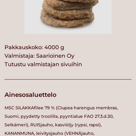
Pakkauskoko: 4000 g
Valmistaja:
Saarioinen Oy
Tutustu valmistajan sivuihin
Ainesosaluettelo
MSC SILAKKAfilee 79 % (Clupea harengus membras,
Suomi, pyydetty troolilla, pyyntialue FAO 27.3.d.30,
Selkämeri), RUISjauho, kasviöljy (rypsi, rapsi),
KANANMUNA, leivitysjauho (VEHNÄjauho,