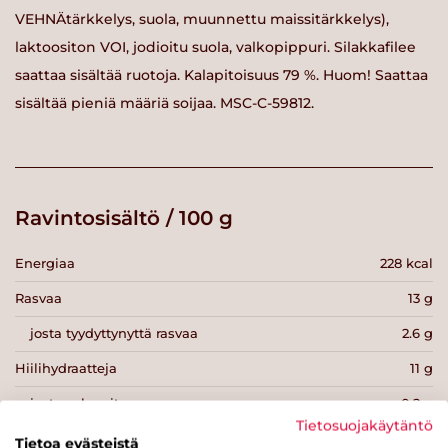
VEHNÄtärkkelys, suola, muunnettu maissitärkkelys),
laktoositon VOI, jodioitu suola, valkopippuri. Silakkafilee
saattaa sisältää ruotoja. Kalapitoisuus 79 %. Huom! Saattaa
sisältää pieniä määriä soijaa. MSC-C-59812.
Ravintosisältö / 100 g
Energiaa
228 kcal
Rasvaa
13 g
josta tyydyttynyttä rasvaa
2.6 g
Hiilihydraatteja
11 g
josta sokereita
0.2 g
Tietosuojakäytäntö
Kuitua
2.2 g
Tietoa evästeistä