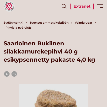
Extranet
Sydänmerkki
Tuotteet ammattikeittiöön
Valmisruoat
Pihvit ja pyörykät
Saarioinen Rukiinen
silakkamurekepihvi 40 g
esikypsennetty pakaste 4,0 kg
L
HS