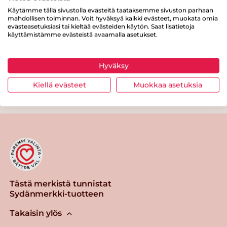
Käytämme tällä sivustolla evästeitä taataksemme sivuston parhaan
Proteiinia
16 g
mahdollisen toiminnan. Voit hyväksyä kaikki evästeet, muokata omia
evästeasetuksiasi tai kieltää evästeiden käytön. Saat lisätietoja
Suolaa
0.8 g
käyttämistämme evästeistä avaamalla asetukset.
Hyväksy
Kiellä evästeet
Muokkaa asetuksia
Tulosta sivu
Jaa tuote
Tästä merkistä tunnistat
Sydänmerkki-tuotteen
Takaisin ylös