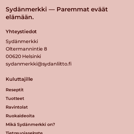
Sydänmerkki — Paremmat eväät
elämään.
Yhteystiedot
Sydänmerkki
Oltermannintie 8
00620 Helsinki
sydanmerkki@sydanliitto.fi
Kuluttajille
Reseptit
Tuotteet
Ravintolat
Ruokaideoita
Mikä Sydänmerkki on?
Tietosuojaseloste