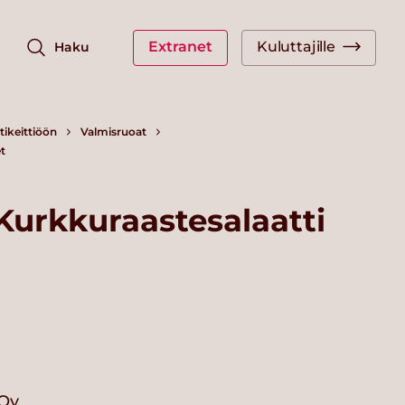
Extranet
Kuluttajille
Haku
ikeittiöön
Valmisruoat
t
Kurkkuraastesalaatti
 Oy