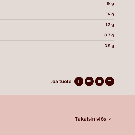
15 g
14 g
1.2 g
0.7 g
0.5 g
Jaa tuote
Takaisin ylös