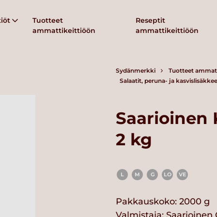
iöt
Tuotteet
Reseptit
ammattikeittiöön
ammattikeittiöön
Sydänmerkki
Tuotteet ammatt
Salaatit, peruna- ja kasvislisäkkee
Saarioinen 
2 kg
L
M
G
LO
VE
Pakkauskoko: 2000 g
Valmistaja:
Saarioinen