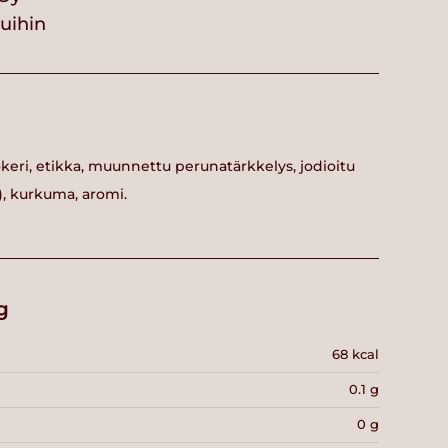
vuihin
okeri, etikka, muunnettu perunatärkkelys, jodioitu
02), kurkuma, aromi.
g
68 kcal
0.1 g
0 g