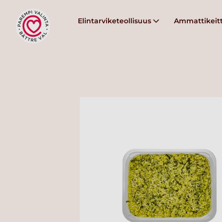
Elintarviketeollisuus
Ammattikeitt