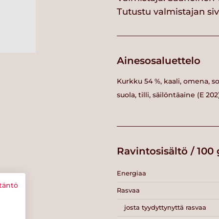
Tutustu valmistajan si
Ainesosaluettelo
Kurkku 54 %, kaali, omena, s
suola, tilli, säilöntäaine (E 2
Ravintosisältö / 100 
Energiaa
täntö
Rasvaa
josta tyydyttynyttä rasvaa