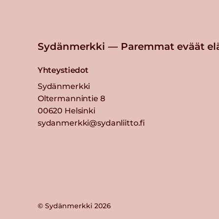
Sydänmerkki — Paremmat eväät el
Yhteystiedot
Sydänmerkki
Oltermannintie 8
00620 Helsinki
sydanmerkki@sydanliitto.fi
© Sydänmerkki 2026