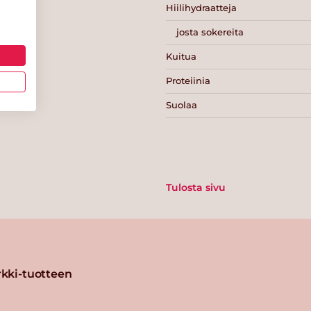
Hiilihydraatteja
josta sokereita
Kuitua
Proteiinia
Suolaa
Tulosta sivu
kki-tuotteen