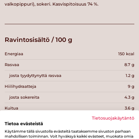
valkopippuri), sokeri. Kasvispitoisuus 74 %.
Ravintosisältö / 100 g
Energiaa
150 kcal
Rasvaa
8.7 g
josta tyydyttynyttä rasvaa
1.2 g
Hiilihydraatteja
9 g
josta sokereita
4.3 g
Kuitua
3.6 g
Tietosuojakäytäntö
Proteiinia
7.8 g
Tietoa evästeistä
Suolaa
1 g
Käytämme tällä sivustolla evästeitä taataksemme sivuston parhaan
mahdollisen toiminnan. Voit hyväksyä kaikki evästeet, muokata omia