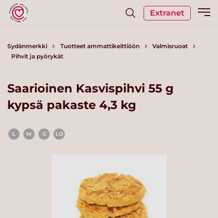
Extranet
Sydänmerkki
Tuotteet ammattikeittiöön
Valmisruoat
Pihvit ja pyörykät
Saarioinen Kasvispihvi 55 g
kypsä pakaste 4,3 kg
L
M
G
LO