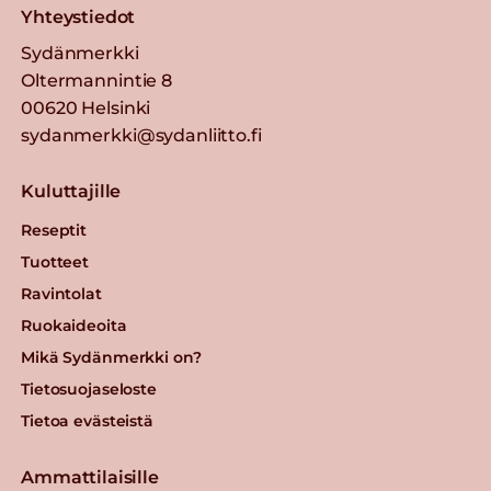
Yhteystiedot
Sydänmerkki
Oltermannintie 8
00620 Helsinki
sydanmerkki@sydanliitto.fi
Kuluttajille
Reseptit
Tuotteet
Ravintolat
Ruokaideoita
Mikä Sydänmerkki on?
Tietosuojaseloste
Tietoa evästeistä
Ammattilaisille