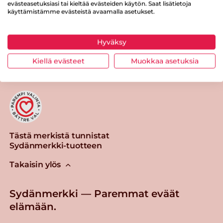
evästeasetuksiasi tai kieltää evästeiden käytön. Saat lisätietoja
käyttämistämme evästeistä avaamalla asetukset.
Hyväksy
Tulosta sivu
Jaa tuote
Kiellä evästeet
Muokkaa asetuksia
Tästä merkistä tunnistat
Sydänmerkki-tuotteen
Takaisin ylös
Sydänmerkki — Paremmat eväät
elämään.