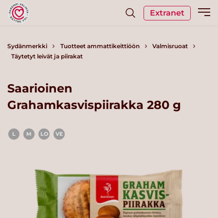
Extranet
Sydänmerkki
Tuotteet ammattikeittiöön
Valmisruoat
Täytetyt leivät ja piirakat
Saarioinen
Grahamkasvispiirakka 280 g
L
M
LO
VE