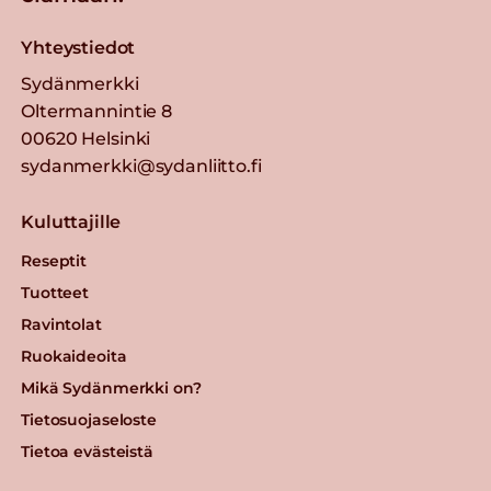
Yhteystiedot
Sydänmerkki
Oltermannintie 8
00620 Helsinki
sydanmerkki@sydanliitto.fi
Kuluttajille
Reseptit
Tuotteet
Ravintolat
Ruokaideoita
Mikä Sydänmerkki on?
Tietosuojaseloste
Tietoa evästeistä