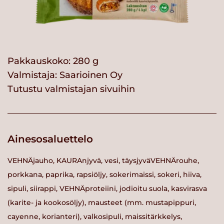
Pakkauskoko: 280 g
Valmistaja:
Saarioinen Oy
Tutustu valmistajan sivuihin
Ainesosaluettelo
VEHNÄjauho, KAURAnjyvä, vesi, täysjyväVEHNÄrouhe,
porkkana, paprika, rapsiöljy, sokerimaissi, sokeri, hiiva,
sipuli, siirappi, VEHNÄproteiini, jodioitu suola, kasvirasva
(karite- ja kookosöljy), mausteet (mm. mustapippuri,
cayenne, korianteri), valkosipuli, maissitärkkelys,