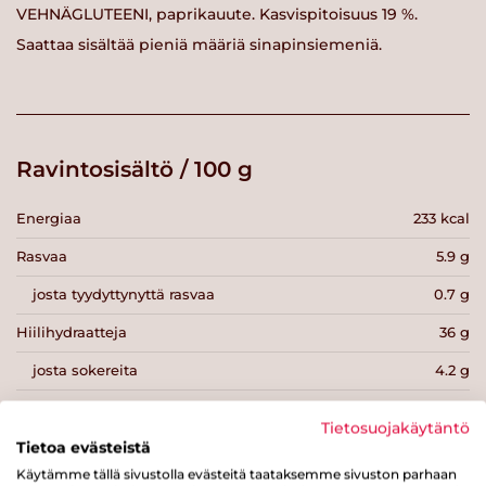
VEHNÄGLUTEENI, paprikauute. Kasvispitoisuus 19 %.
Saattaa sisältää pieniä määriä sinapinsiemeniä.
Ravintosisältö / 100 g
Energiaa
233 kcal
Rasvaa
5.9 g
josta tyydyttynyttä rasvaa
0.7 g
Hiilihydraatteja
36 g
josta sokereita
4.2 g
Kuitua
3.5 g
Tietosuojakäytäntö
Proteiinia
7 g
Tietoa evästeistä
Käytämme tällä sivustolla evästeitä taataksemme sivuston parhaan
Suolaa
0.7 g