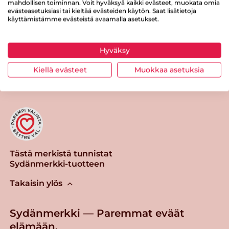
mahdollisen toiminnan. Voit hyväksyä kaikki evästeet, muokata omia
evästeasetuksiasi tai kieltää evästeiden käytön. Saat lisätietoja
käyttämistämme evästeistä avaamalla asetukset.
Hyväksy
Tulosta sivu
Jaa tuote
Kiellä evästeet
Muokkaa asetuksia
Tästä merkistä tunnistat
Sydänmerkki-tuotteen
Takaisin ylös
Sydänmerkki — Paremmat eväät
elämään.