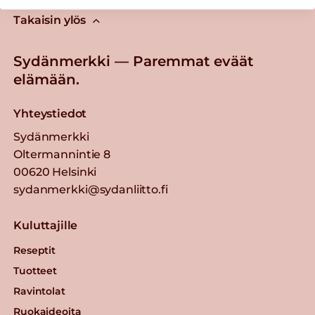
Takaisin ylös
Sydänmerkki — Paremmat eväät
elämään.
Yhteystiedot
Sydänmerkki
Oltermannintie 8
00620 Helsinki
sydanmerkki@sydanliitto.fi
Kuluttajille
Reseptit
Tuotteet
Ravintolat
Ruokaideoita