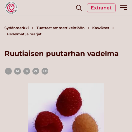
Extranet
Sydänmerkki
Tuotteet ammattikeittiöön
Kasvikset
Hedelmät ja marjat
Ruutiaisen puutarhan vadelma
L
M
G
VL
LO