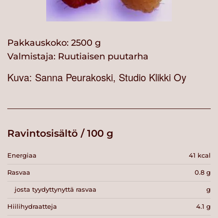
Pakkauskoko: 2500 g
Valmistaja:
Ruutiaisen puutarha
Kuva: Sanna Peurakoski, Studio Klikki Oy
Ravintosisältö / 100 g
Energiaa
41 kcal
Rasvaa
0.8 g
josta tyydyttynyttä rasvaa
g
Hiilihydraatteja
4.1 g