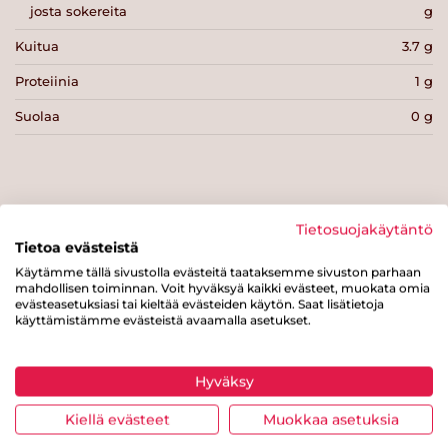
josta sokereita
g
Kuitua
3.7 g
Proteiinia
1 g
Suolaa
0 g
Tietosuojakäytäntö
Tulosta sivu
Jaa tuote
Tietoa evästeistä
Käytämme tällä sivustolla evästeitä taataksemme sivuston parhaan
mahdollisen toiminnan. Voit hyväksyä kaikki evästeet, muokata omia
evästeasetuksiasi tai kieltää evästeiden käytön. Saat lisätietoja
käyttämistämme evästeistä avaamalla asetukset.
Hyväksy
Tästä merkistä tunnistat
Kiellä evästeet
Muokkaa asetuksia
Sydänmerkki-tuotteen