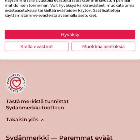
Käytämme tällä sivustolla evästeitä taataksemme sivuston parhaan
mahdollisen toiminnan. Voit hyväksyä kaikki evästeet, muokata omia
Suolaa
0.9 g
evästeasetuksiasi tai kieltää evästeiden käytön. Saat lisätietoja
käyttämistämme evästeistä avaamalla asetukset.
Hyväksy
Tulosta sivu
Jaa tuote
Kiellä evästeet
Muokkaa asetuksia
Tästä merkistä tunnistat
Sydänmerkki-tuotteen
Takaisin ylös
Sydänmerkki — Paremmat eväät