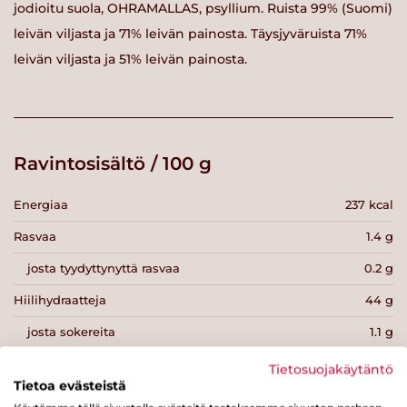
jodioitu suola, OHRAMALLAS, psyllium. Ruista 99% (Suomi)
leivän viljasta ja 71% leivän painosta. Täysjyväruista 71%
leivän viljasta ja 51% leivän painosta.
Ravintosisältö / 100 g
Energiaa
237 kcal
Rasvaa
1.4 g
josta tyydyttynyttä rasvaa
0.2 g
Hiilihydraatteja
44 g
josta sokereita
1.1 g
Kuitua
12 g
Tietosuojakäytäntö
Tietoa evästeistä
Proteiinia
6.2 g