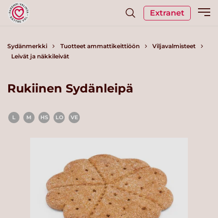
Extranet
Sydänmerkki
Tuotteet ammattikeittiöön
Viljavalmisteet
Leivät ja näkkileivät
Rukiinen Sydänleipä
L
M
HS
LO
VE