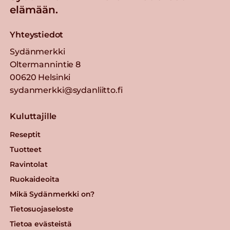
elämään.
Yhteystiedot
Sydänmerkki
Oltermannintie 8
00620 Helsinki
sydanmerkki@sydanliitto.fi
Kuluttajille
Reseptit
Tuotteet
Ravintolat
Ruokaideoita
Mikä Sydänmerkki on?
Tietosuojaseloste
Tietoa evästeistä