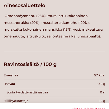
Ainesosaluettelo
Omenatäysmehu (26%), murskattu kokonainen
mustaherukka (20%), mustaherukkamehu ( 20%),
murskattu kokonainen mansikka (15%), vesi, makeuttava
omenauute, sitruskuitu, säilöntäaine ( kaliumsorbaatti).
Ravintosisältö / 100 g
Energiaa
57 kcal
Rasvaa
0.2 g
josta tyydyttynyttä rasvaa
0 g
Hiilihydraatteja
12 g