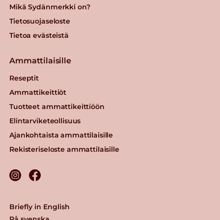
Mikä Sydänmerkki on?
Tietosuojaseloste
Tietoa evästeistä
Ammattilaisille
Reseptit
Ammattikeittiöt
Tuotteet ammattikeittiöön
Elintarviketeollisuus
Ajankohtaista ammattilaisille
Rekisteriseloste ammattilaisille
Briefly in English
På svenska