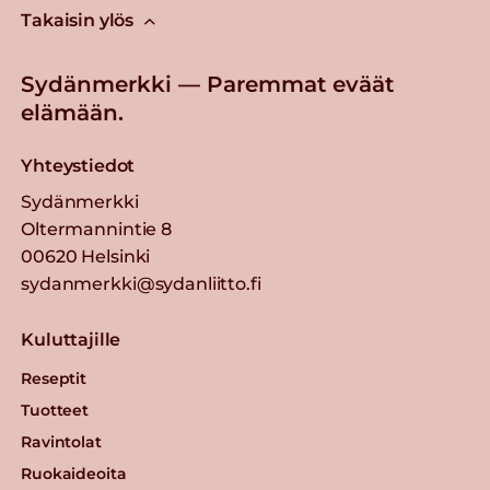
Takaisin ylös
Sydänmerkki — Paremmat eväät
elämään.
Yhteystiedot
Sydänmerkki
Oltermannintie 8
00620 Helsinki
sydanmerkki@sydanliitto.fi
Kuluttajille
Reseptit
Tuotteet
Ravintolat
Ruokaideoita