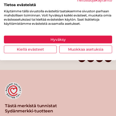
Tietosuojakäytäntö
josta sokereita
10.9 g
Tietoa evästeistä
Kuitua
2.6 g
Käytämme tällä sivustolla evästeitä taataksemme sivuston parhaan
mahdollisen toiminnan. Voit hyväksyä kaikki evästeet, muokata omia
Proteiinia
0.5 g
evästeasetuksiasi tai kieltää evästeiden käytön. Saat lisätietoja
käyttämistämme evästeistä avaamalla asetukset.
Suolaa
0 g
Hyväksy
Kiellä evästeet
Muokkaa asetuksia
Tulosta sivu
Jaa tuote
Tästä merkistä tunnistat
Sydänmerkki-tuotteen