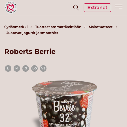
Extranet
Sydänmerkki
Tuotteet ammattikeittiöön
Maitotuotteet
Juotavat jogurtit ja smoothiet
Roberts Berrie
L
M
G
LO
VE