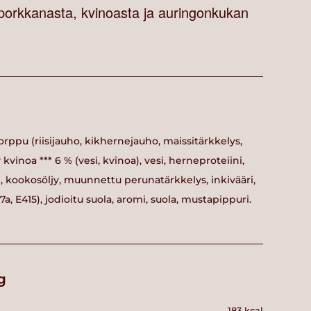
orkkanasta, kvinoasta ja auringonkukan
rppu (riisijauho, kikhernejauho, maissitärkkelys,
y kvinoa *** 6 % (vesi, kvinoa), vesi, herneproteiini,
 kookosöljy, muunnettu perunatärkkelys, inkivääri,
, E415), jodioitu suola, aromi, suola, mustapippuri.
g
183 kcal