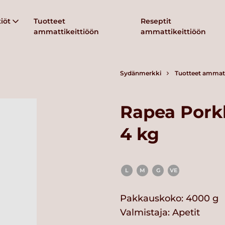
iöt
Tuotteet
Reseptit
ammattikeittiöön
ammattikeittiöön
Sydänmerkki
Tuotteet ammatt
Rapea Pork
4 kg
L
M
G
VE
Pakkauskoko: 4000 g
Valmistaja:
Apetit