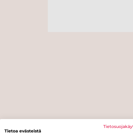
Tietosuojakäy
Tietoa evästeistä