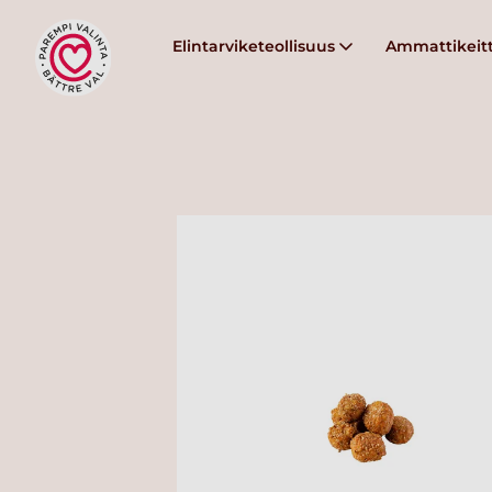
Elintarviketeollisuus
Ammattikeitt