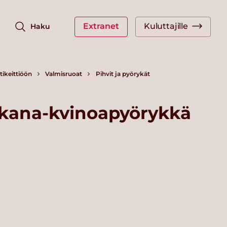
Extranet
Kuluttajille
Haku
ikeittiöön
Valmisruoat
Pihvit ja pyörykät
kana-kvinoapyörykkä