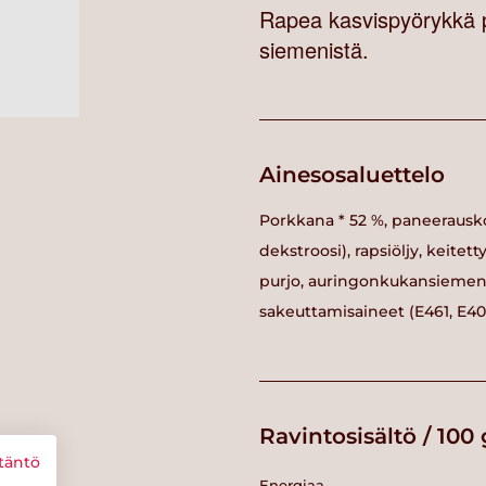
Rapea kasvispyörykkä p
siemenistä.
Ainesosaluettelo
Porkkana * 52 %, paneerausko
dekstroosi), rapsiöljy, keitett
purjo, auringonkukansiemen,
sakeuttamisaineet (E461, E407a
Ravintosisältö / 100 
täntö
Energiaa