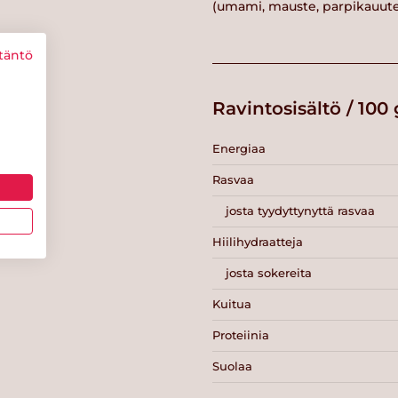
(umami, mauste, parpikauute,
täntö
Ravintosisältö / 100 
Energiaa
Rasvaa
josta tyydyttynyttä rasvaa
Hiilihydraatteja
josta sokereita
Kuitua
Proteiinia
Suolaa