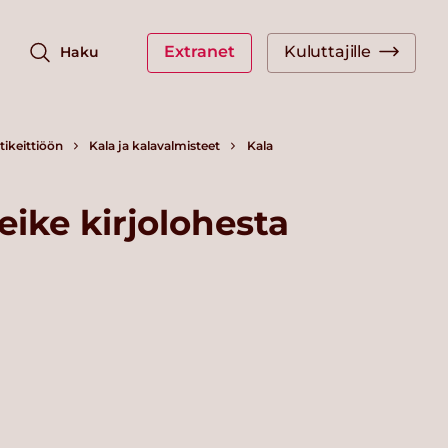
Extranet
Kuluttajille
Haku
ikeittiöön
Kala ja kalavalmisteet
Kala
eike kirjolohesta