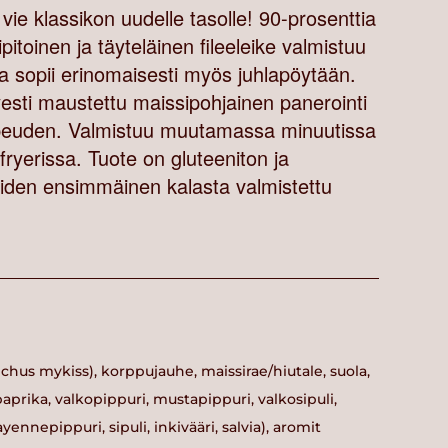
 vie klassikon uudelle tasolle! 90-prosenttia
ipitoinen ja täyteläinen fileeleike valmistuu
ja sopii erinomaisesti myös juhlapöytään.
evyesti maustettu maissipohjainen panerointi
apeuden. Valmistuu muutamassa minuutissa
rfryerissa. Tuote on gluteeniton ja
oiden ensimmäinen kalasta valmistettu
chus mykiss), korppujauhe, maissirae/hiutale, suola,
paprika, valkopippuri, mustapippuri, valkosipuli,
yennepippuri, sipuli, inkivääri, salvia), aromit