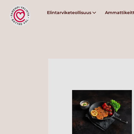
Elintarviketeollisuus
Ammattikeitt