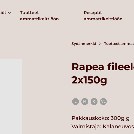
iöt
Tuotteet
Reseptit
ammattikeittiöön
ammattikeittiöön
Sydänmerkki
Tuotteet ammatt
Rapea fileel
2x150g
L
M
G
VL
Pakkauskoko: 300g g
Valmistaja:
Kalaneuvos