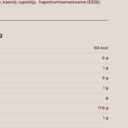
 kasvis), rypsiöljy, hapettumisenestoaine (E326).
g
165 kcal
6 g
1 g
9 g
1 g
g
17.8 g
1 g