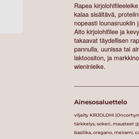
Rapea kirjolohifileeleike
kalaa sisältävä, proteiin
nopeasti lounasruokiin 
Aito kirjolohifilee ja k
takaavat täydellisen r
pannulla, uunissa tai ai
laktoositon, ja markkin
wieninleike.
Ainesosaluettelo
viljelty KIRJOLOHI (Oncorhyn
tärkkelys, sokeri, mausteet (
basilika, oregano, meirami, ca