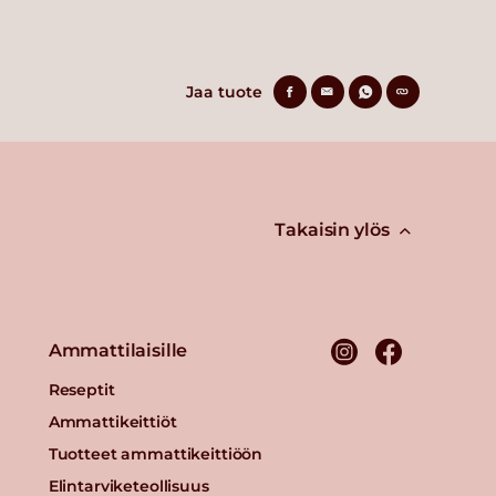
Jaa tuote
Takaisin ylös
Ammattilaisille
Reseptit
Ammattikeittiöt
Tuotteet ammattikeittiöön
Elintarviketeollisuus