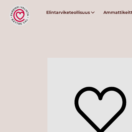
Elintarviketeollisuus
Ammattikeitt