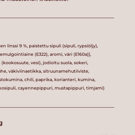
linssi 9 %, paistettu sipuli (sipuli, rypsiöljy),
, emulgointiaine (E322), aromi, väri (E160a)],
ookosuute, vesi), jodioitu suola, sokeri,
uhe, väkiviinaetikka, sitruunamehutiiviste,
stokumina, chili, paprika, korianteri, kumina,
lkosipuli, cayennepippuri, mustapippuri, timjami)
g