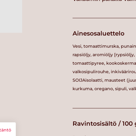
Ainesosaluettelo
Vesi, tomaattimurska, punainen 
rapsiöljy, aromiöljy [rypsiöljy
tomaattipyree, kookoskerma (k
valkosipulirouhe, inkivääriro
SOIJAisolaatti, mausteet (juu
kurkuma, oregano, sipuli, va
Ravintosisältö / 100 
täntö