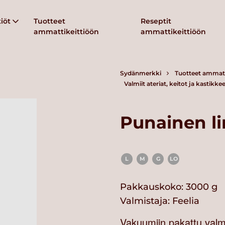
iöt
Tuotteet
Reseptit
ammattikeittiöön
ammattikeittiöön
Sydänmerkki
Tuotteet ammatt
Valmiit ateriat, keitot ja kastikkee
Punainen li
L
M
G
LO
Pakkauskoko: 3000 g
Valmistaja:
Feelia
Vakuumiin pakattu valmi