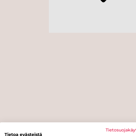
Tietosuojakäy
Tietoa evästeistä