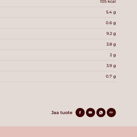
105 kcal
5.4 g
0.6 g
9.2 g
3.8 g
2 g
3.9 g
0.7 g
Jaa tuote