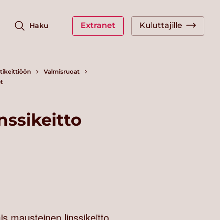
Extranet
Kuluttajille
Haku
ikeittiöön
Valmisruoat
t
nssikeitto
s mausteinen linssikeitto.