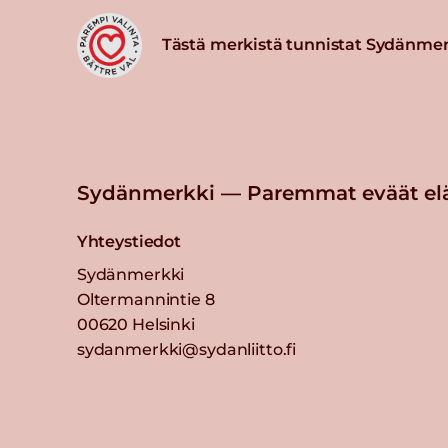
Tästä merkistä tunnistat Sydänmer
Sydänmerkki — Paremmat eväät el
Yhteystiedot
Sydänmerkki
Oltermannintie 8
00620 Helsinki
sydanmerkki@sydanliitto.fi