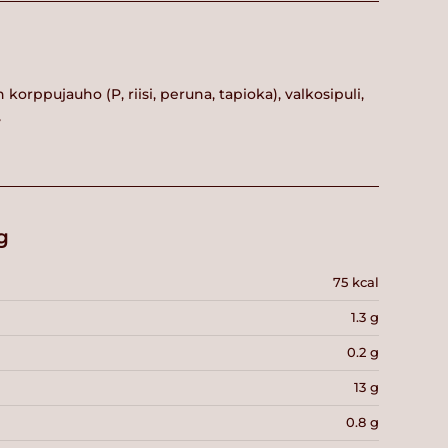
 korppujauho (P, riisi, peruna, tapioka), valkosipuli,
y
g
75 kcal
1.3 g
0.2 g
13 g
0.8 g