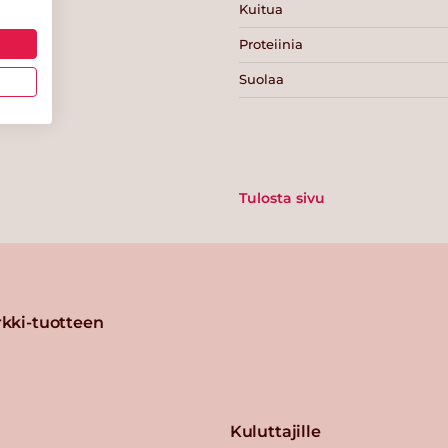
Kuitua
Proteiinia
Suolaa
Tulosta sivu
kki-tuotteen
Kuluttajille