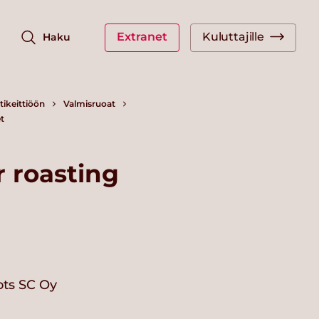
Extranet
Kuluttajille
Haku
ikeittiöön
Valmisruoat
t
r roasting
ots SC Oy