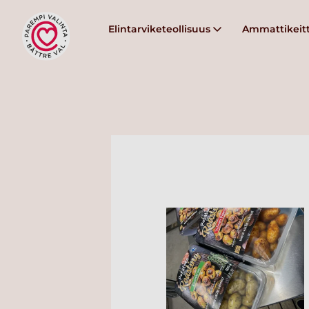
Elintarviketeollisuus
Ammattikeitt