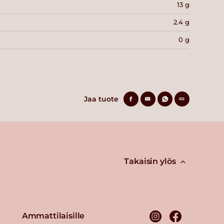
13 g
2.4 g
0 g
Jaa tuote
Takaisin ylös
Ammattilaisille