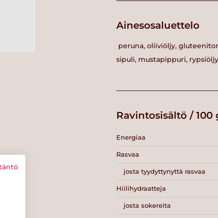
Ainesosaluettelo
peruna, oliiviöljy, gluteeniton
sipuli, mustapippuri, rypsiölj
Ravintosisältö / 100 
Energiaa
Rasvaa
täntö
josta tyydyttynyttä rasvaa
Hiilihydraatteja
josta sokereita