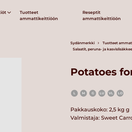
iöt
Tuotteet
Reseptit
ammattikeittiöön
ammattikeittiöön
Sydänmerkki
Tuotteet ammatt
Salaatit, peruna- ja kasvislisäkkee
Potatoes fo
L
M
G
LU
VL
LO
Pakkauskoko: 2,5 kg g
Valmistaja:
Sweet Carr