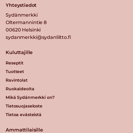
Yhteystiedot
Sydänmerkki
Oltermannintie 8
00620 Helsinki
sydanmerkki@sydanliitto.fi
Kuluttajille
Reseptit
Tuotteet
Ravintolat
Ruokaideoita
Mikä Sydänmerkki on?
Tietosuojaseloste
Tietoa evästeistä
Ammattilaisille