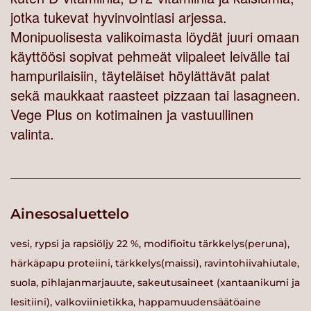
jotka tukevat hyvinvointiasi arjessa.
Monipuolisesta valikoimasta löydät juuri omaan
käyttöösi sopivat pehmeät viipaleet leivälle tai
hampurilaisiin, täyteläiset höylättävät palat
sekä maukkaat raasteet pizzaan tai lasagneen.
Vege Plus on kotimainen ja vastuullinen
valinta.
Ainesosaluettelo
vesi, rypsi ja rapsiöljy 22 %, modifioitu tärkkelys(peruna),
härkäpapu proteiini, tärkkelys(maissi), ravintohiivahiutale,
suola, pihlajanmarjauute, sakeutusaineet (xantaanikumi ja
lesitiini), valkoviinietikka, happamuudensäätöaine