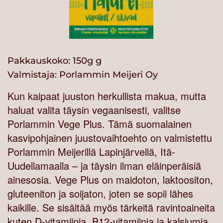
Pakkauskoko: 150g g
Valmistaja:
Porlammin Meijeri Oy
Kun kaipaat juuston herkullista makua, mutta
haluat valita täysin vegaanisesti, valitse
Porlammin Vege Plus. Tämä suomalainen
kasvipohjainen juustovaihtoehto on valmistettu
Porlammin Meijerillä Lapinjärvellä, Itä-
Uudellamaalla – ja täysin ilman eläinperäisiä
ainesosia. Vege Plus on maidoton, laktoositon,
gluteeniton ja soijaton, joten se sopii lähes
kaikille. Se sisältää myös tärkeitä ravintoaineita
kuten D-vitamiinia, B12-vitamiinia ja kalsiumia,