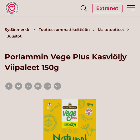
Extranet
Sydänmerkki
Tuotteet ammattikeittiöön
Maitotuotteet
Juustot
Porlammin Vege Plus Kasviöljy
Viipaleet 150g
L
M
G
VL
LO
VE