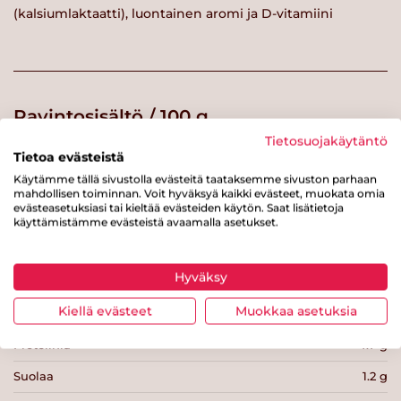
(kalsiumlaktaatti), luontainen aromi ja D-vitamiini
Ravintosisältö / 100 g
Tietosuojakäytäntö
Energiaa
315 kcal
Tietoa evästeistä
Käytämme tällä sivustolla evästeitä taataksemme sivuston parhaan
Rasvaa
23 g
mahdollisen toiminnan. Voit hyväksyä kaikki evästeet, muokata omia
evästeasetuksiasi tai kieltää evästeiden käytön. Saat lisätietoja
josta tyydyttynyttä rasvaa
1.7 g
käyttämistämme evästeistä avaamalla asetukset.
Hiilihydraatteja
22 g
Hyväksy
josta sokereita
0.2 g
Kiellä evästeet
Muokkaa asetuksia
Kuitua
g
Proteiinia
4.7 g
Suolaa
1.2 g