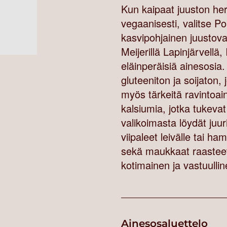
Kun kaipaat juuston her
vegaanisesti, valitse 
kasvipohjainen juustov
Meijerillä Lapinjärvellä,
eläinperäisiä ainesosia
gluteeniton ja soijaton, 
myös tärkeitä ravintoain
kalsiumia, jotka tukevat
valikoimasta löydät juu
viipaleet leivälle tai ham
sekä maukkaat raasteet
kotimainen ja vastuullin
Ainesosaluettelo