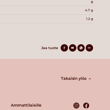
g
4.7 g
1.2 g
Jaa tuote
Takaisin ylös
Ammattilaisille