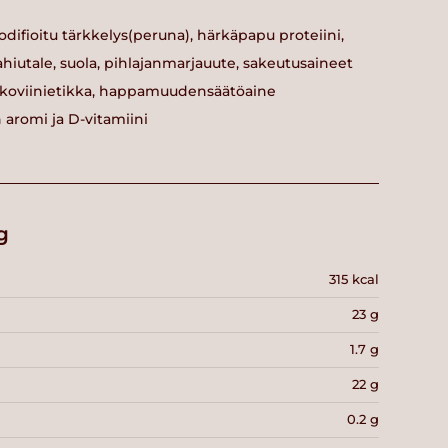
 modifioitu tärkkelys(peruna), härkäpapu proteiini,
vahiutale, suola, pihlajanmarjauute, sakeutusaineet
 valkoviinietikka, happamuudensäätöaine
n aromi ja D-vitamiini
g
315 kcal
23 g
1.7 g
22 g
0.2 g