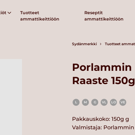
iöt
Tuotteet
Reseptit
ammattikeittiöön
ammattikeittiöön
Sydänmerkki
Tuotteet ammatt
Porlammin V
Raaste 150
L
M
G
VL
LO
VE
Pakkauskoko: 150g g
Valmistaja:
Porlammin 