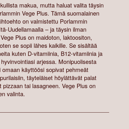
kullista makua, mutta haluat valita täysin
Porlammin Vege Plus. Tämä suomalainen
aihtoehto on valmistettu Porlammin
 Itä-Uudellamaalla – ja täysin ilman
. Vege Plus on maidoton, laktoositon,
joten se sopii lähes kaikille. Se sisältää
eita kuten D-vitamiinia, B12-vitamiinia ja
 hyvinvointiasi arjessa. Monipuolisesta
ri omaan käyttöösi sopivat pehmeät
purilaisiin, täyteläiset höylättävät palat
 pizzaan tai lasagneen. Vege Plus on
en valinta.