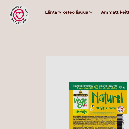
Elintarviketeollisuus
Ammattikeitt