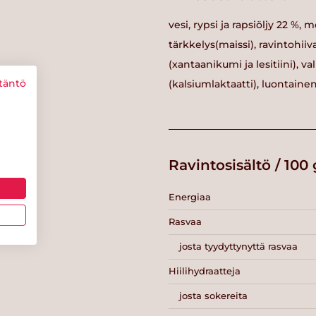
vesi, rypsi ja rapsiöljy 22 %,
tärkkelys(maissi), ravintohii
(xantaanikumi ja lesitiini),
täntö
(kalsiumlaktaatti), luontaine
Ravintosisältö / 100 
Energiaa
Rasvaa
josta tyydyttynyttä rasvaa
Hiilihydraatteja
josta sokereita