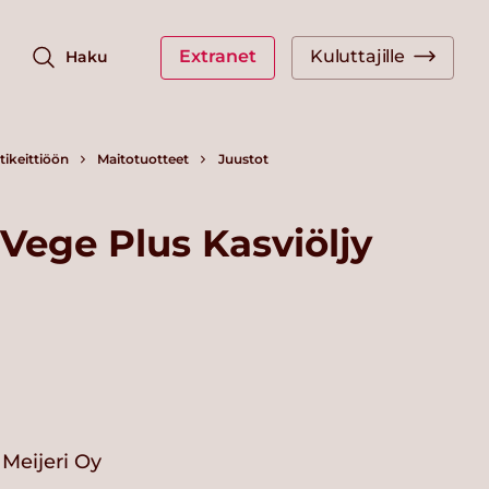
Extranet
Kuluttajille
Haku
ikeittiöön
Maitotuotteet
Juustot
ege Plus Kasviöljy
g
Meijeri Oy