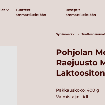
iöt
Tuotteet
Reseptit
ammattikeittiöön
ammattikeittiöön
Sydänmerkki
Tuotteet ammatt
Pohjolan Me
Raejuusto 
Laktoosito
Pakkauskoko: 400 g
Valmistaja:
Lidl