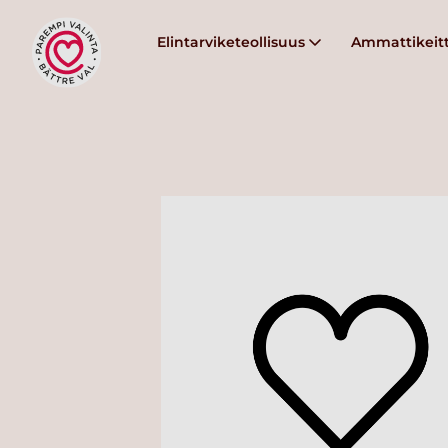
Elintarviketeollisuus
Ammattikeitt