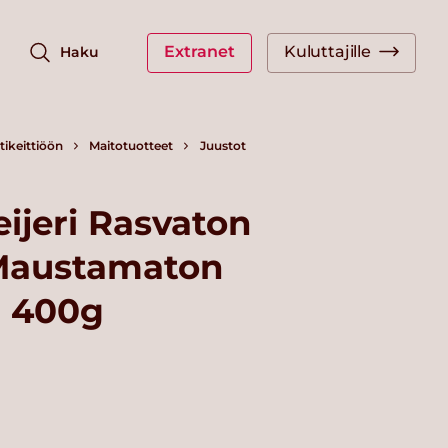
Extranet
Kuluttajille
Haku
ikeittiöön
Maitotuotteet
Juustot
ijeri Rasvaton
Maustamaton
n 400g