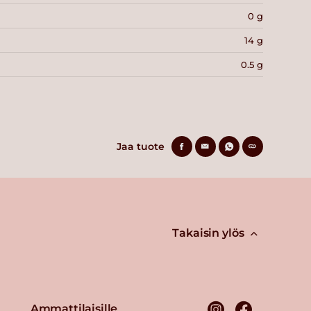
0 g
14 g
0.5 g
Jaa tuote
Takaisin ylös
Ammattilaisille