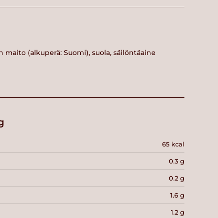
n maito (alkuperä: Suomi), suola, säilöntäaine
g
65 kcal
0.3 g
0.2 g
1.6 g
1.2 g