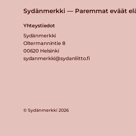
Sydänmerkki — Paremmat eväät el
Yhteystiedot
Sydänmerkki
Oltermannintie 8
00620 Helsinki
sydanmerkki@sydanliitto.fi
© Sydänmerkki 2026