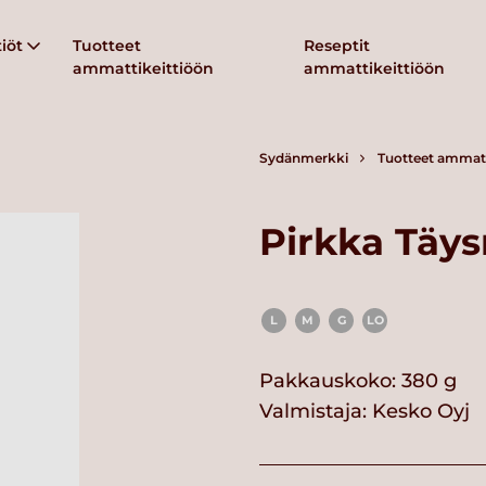
iöt
Tuotteet
Reseptit
ammattikeittiöön
ammattikeittiöön
Sydänmerkki
Tuotteet ammatt
Pirkka Täy
L
M
G
LO
Pakkauskoko: 380 g
Valmistaja:
Kesko Oyj