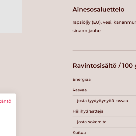
Ainesosaluettelo
rapsiöljy (EU), vesi, kananmun
sinappijauhe
Ravintosisältö / 100 
Energiaa
Rasvaa
josta tyydyttynyttä rasvaa
täntö
Hiilihydraatteja
josta sokereita
Kuitua