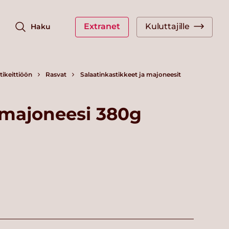
Extranet
Kuluttajille
Haku
ikeittiöön
Rasvat
Salaatinkastikkeet ja majoneesit
smajoneesi 380g