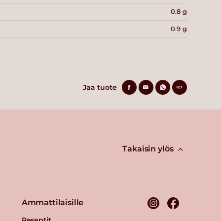
0.8 g
0.9 g
Jaa tuote
Takaisin ylös
Ammattilaisille
Reseptit