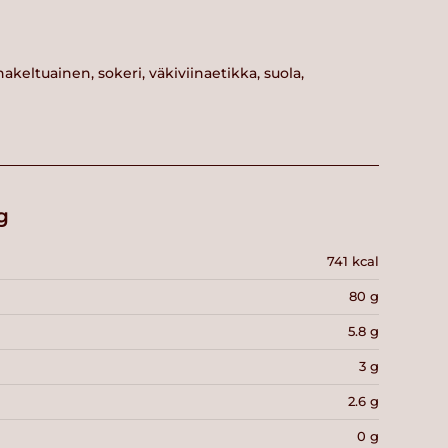
akeltuainen, sokeri, väkiviinaetikka, suola,
g
741 kcal
80 g
5.8 g
3 g
2.6 g
0 g