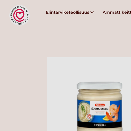
Elintarviketeollisuus
Ammattikeitt