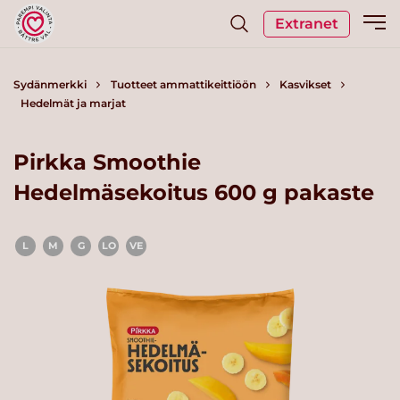
Extranet
Sydänmerkki
Tuotteet ammattikeittiöön
Kasvikset
Hedelmät ja marjat
Pirkka Smoothie
Hedelmäsekoitus 600 g pakaste
L
M
G
LO
VE