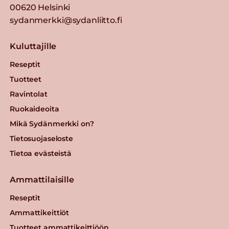
00620 Helsinki
sydanmerkki@sydanliitto.fi
Kuluttajille
Reseptit
Tuotteet
Ravintolat
Ruokaideoita
Mikä Sydänmerkki on?
Tietosuojaseloste
Tietoa evästeistä
Ammattilaisille
Reseptit
Ammattikeittiöt
Tuotteet ammattikeittiöön