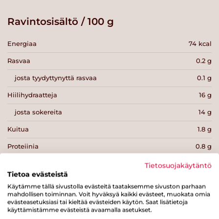
Ravintosisältö / 100 g
Energiaa
74 kcal
Rasvaa
0.2 g
josta tyydyttynyttä rasvaa
0.1 g
Hiilihydraatteja
16 g
josta sokereita
14 g
Kuitua
1.8 g
Proteiinia
0.8 g
Suolaa
0 g
Tietosuojakäytäntö
Tietoa evästeistä
Käytämme tällä sivustolla evästeitä taataksemme sivuston parhaan
mahdollisen toiminnan. Voit hyväksyä kaikki evästeet, muokata omia
evästeasetuksiasi tai kieltää evästeiden käytön. Saat lisätietoja
käyttämistämme evästeistä avaamalla asetukset.