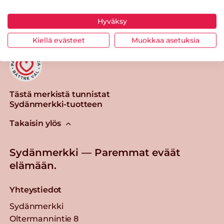
Tulosta sivu
Jaa tuote
Hyväksy
Kiellä evästeet
Muokkaa asetuksia
Tästä merkistä tunnistat
Sydänmerkki-tuotteen
Takaisin ylös
Sydänmerkki — Paremmat eväät
elämään.
Yhteystiedot
Sydänmerkki
Oltermannintie 8