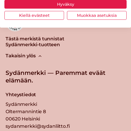
Hyväksy
Kiellä evästeet
Muokkaa asetuksia
Tästä merkistä tunnistat
Sydänmerkki-tuotteen
Takaisin ylös
Sydänmerkki — Paremmat eväät
elämään.
Yhteystiedot
Sydänmerkki
Oltermannintie 8
00620 Helsinki
sydanmerkki@sydanliitto.fi