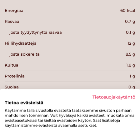
Energiaa
60 kcal
Rasvaa
0.7 g
josta tyydyttynyttä rasvaa
0.1 g
Hiilihydraatteja
12 g
josta sokereita
8.5 g
Kuitua
1.8 g
Proteiinia
1 g
Suolaa
0 g
Tietosuojakäytäntö
Tietoa evästeistä
Käytämme tällä sivustolla evästeitä taataksemme sivuston parhaan
mahdollisen toiminnan. Voit hyväksyä kaikki evästeet, muokata omia
evästeasetuksiasi tai kieltää evästeiden käytön. Saat lisätietoja
Tulosta sivu
Jaa tuote
käyttämistämme evästeistä avaamalla asetukset.