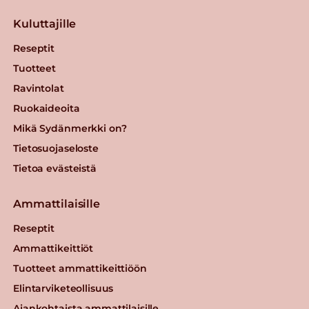
Kuluttajille
Reseptit
Tuotteet
Ravintolat
Ruokaideoita
Mikä Sydänmerkki on?
Tietosuojaseloste
Tietoa evästeistä
Ammattilaisille
Reseptit
Ammattikeittiöt
Tuotteet ammattikeittiöön
Elintarviketeollisuus
Ajankohtaista ammattilaisille