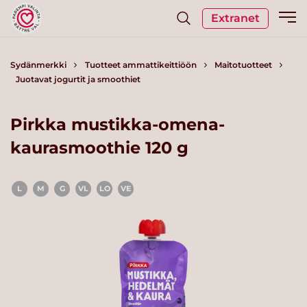
Extranet
Sydänmerkki
Tuotteet ammattikeittiöön
Maitotuotteet
Juotavat jogurtit ja smoothiet
Pirkka mustikka-omena-
kaurasmoothie 120 g
L
M
G
VL
LO
VE