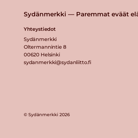
Sydänmerkki — Paremmat eväät el
Yhteystiedot
Sydänmerkki
Oltermannintie 8
00620 Helsinki
sydanmerkki@sydanliitto.fi
© Sydänmerkki 2026