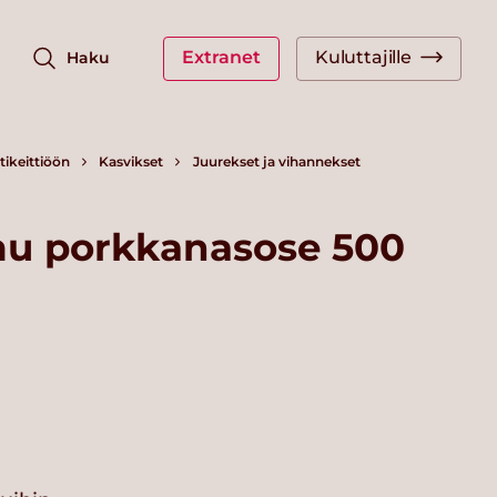
Extranet
Kuluttajille
Haku
ikeittiöön
Kasvikset
Juurekset ja vihannekset
mu porkkanasose 500