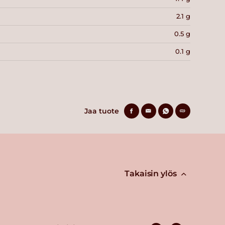
2.1 g
0.5 g
0.1 g
Jaa tuote
Takaisin ylös