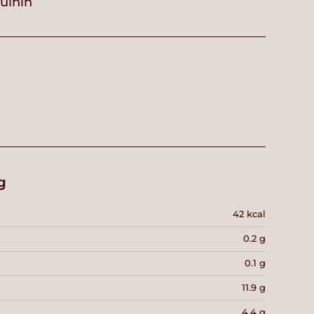
vuihin
g
42 kcal
0.2 g
0.1 g
11.9 g
4.4 g