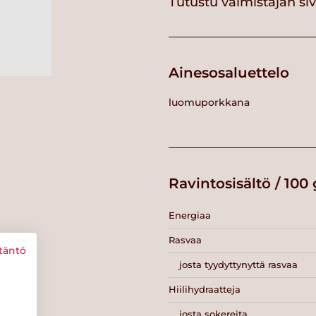
Tutustu valmistajan si
Ainesosaluettelo
luomuporkkana
Ravintosisältö / 100 
Energiaa
Rasvaa
täntö
josta tyydyttynyttä rasvaa
Hiilihydraatteja
josta sokereita