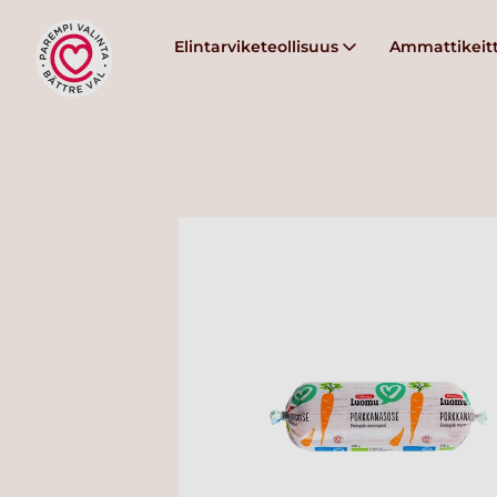
Elintarviketeollisuus
Ammattikeitt