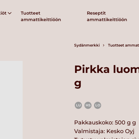
iöt
Tuotteet
Reseptit
ammattikeittiöön
ammattikeittiöön
Sydänmerkki
Tuotteet ammatt
Pirkka luo
g
LU
HS
LO
Pakkauskoko: 500 g g
Valmistaja:
Kesko Oyj