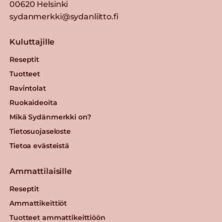
00620 Helsinki
sydanmerkki@sydanliitto.fi
Kuluttajille
Reseptit
Tuotteet
Ravintolat
Ruokaideoita
Mikä Sydänmerkki on?
Tietosuojaseloste
Tietoa evästeistä
Ammattilaisille
Reseptit
Ammattikeittiöt
Tuotteet ammattikeittiöön