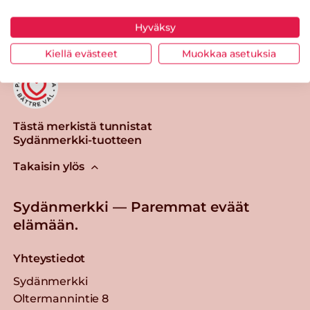
Hyväksy
Kiellä evästeet
Muokkaa asetuksia
Tästä merkistä tunnistat
Sydänmerkki-tuotteen
Takaisin ylös
Sydänmerkki — Paremmat eväät
elämään.
Yhteystiedot
Sydänmerkki
Oltermannintie 8