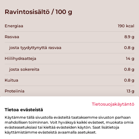
Ravintosisältö / 100 g
Energiaa
190 kcal
Rasvaa
8.9 g
josta tyydyttynyttä rasvaa
0.8 g
Hiilihydraatteja
14 g
josta sokereita
0.8 g
Kuitua
0.8 g
Proteiinia
13 g
Suolaa
0.8 g
Tietosuojakäytäntö
Tietoa evästeistä
Käytämme tällä sivustolla evästeitä taataksemme sivuston parhaan
mahdollisen toiminnan. Voit hyväksyä kaikki evästeet, muokata omia
evästeasetuksiasi tai kieltää evästeiden käytön. Saat lisätietoja
käyttämistämme evästeistä avaamalla asetukset.
Tulosta sivu
Jaa tuote