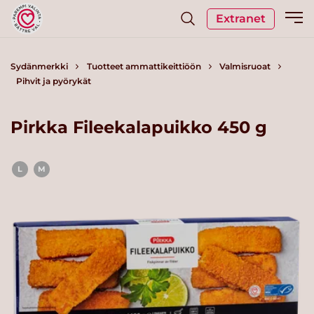
Extranet
Sydänmerkki
Tuotteet ammattikeittiöön
Valmisruoat
Pihvit ja pyörykät
Pirkka Fileekalapuikko 450 g
L
M