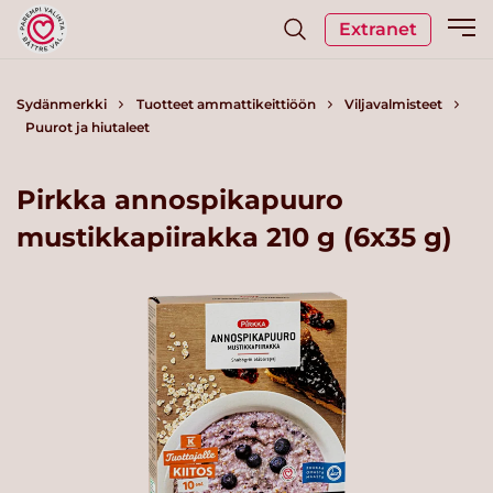
Extranet
Sydänmerkki
Tuotteet ammattikeittiöön
Viljavalmisteet
Puurot ja hiutaleet
Pirkka annospikapuuro
mustikkapiirakka 210 g (6x35 g)