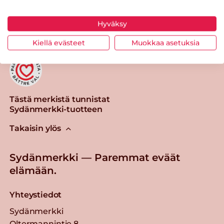
Tulosta sivu
Jaa tuote
Hyväksy
Kiellä evästeet
Muokkaa asetuksia
Tästä merkistä tunnistat
Sydänmerkki-tuotteen
Takaisin ylös
Sydänmerkki — Paremmat eväät
elämään.
Yhteystiedot
Sydänmerkki
Oltermannintie 8