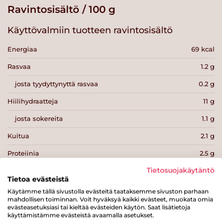
Ravintosisältö / 100 g
Käyttövalmiin tuotteen ravintosisältö
Energiaa
69 kcal
Rasvaa
1.2 g
josta tyydyttynyttä rasvaa
0.2 g
Hiilihydraatteja
11 g
josta sokereita
1.1 g
Kuitua
2.1 g
Proteiinia
2.5 g
Tietosuojakäytäntö
Suolaa
0.1 g
Tietoa evästeistä
Käytämme tällä sivustolla evästeitä taataksemme sivuston parhaan
mahdollisen toiminnan. Voit hyväksyä kaikki evästeet, muokata omia
evästeasetuksiasi tai kieltää evästeiden käytön. Saat lisätietoja
käyttämistämme evästeistä avaamalla asetukset.