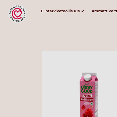
Elintarviketeollisuus
Ammattikeitt