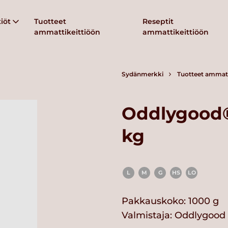
iöt
Tuotteet
Reseptit
ammattikeittiöön
ammattikeittiöön
Sydänmerkki
Tuotteet ammatt
Oddlygood®
kg
L
M
G
HS
LO
Pakkauskoko: 1000 g
Valmistaja:
Oddlygood