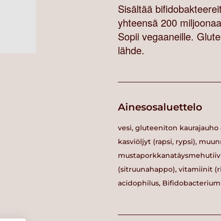
Sisältää bifidobakteere
yhteensä 200 miljoonaa 
Sopii vegaaneille. Glute
lähde.
Ainesosaluettelo
vesi, gluteeniton kaurajauho 
kasviöljyt (rapsi, rypsi), muu
mustaporkkanatäysmehutiivi
(sitruunahappo), vitamiinit (ri
acidophilus, Bifidobacterium