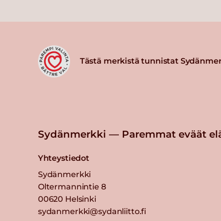
Tästä merkistä tunnistat Sydänmer
Sydänmerkki — Paremmat eväät el
Yhteystiedot
Sydänmerkki
Oltermannintie 8
00620 Helsinki
sydanmerkki@sydanliitto.fi