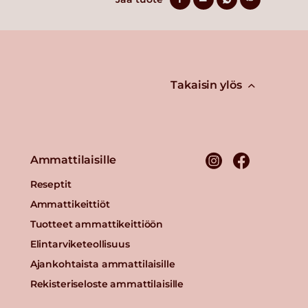
Takaisin ylös
Ammattilaisille
Reseptit
Ammattikeittiöt
Tuotteet ammattikeittiöön
Elintarviketeollisuus
Ajankohtaista ammattilaisille
Rekisteriseloste ammattilaisille