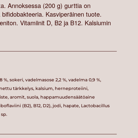
ita. Annoksessa (200 g) gurttia on
bifidobakteeria. Kasviperäinen tuote.
eniton. Vitamiinit D, B2 ja B12. Kalsiumin
8 %, sokeri, vadelmasose 2,2 %, vadelma 0,9 %,
nnettu tärkkelys, kalsium, herneproteiini,
ste, aromit, suola, happamuudensäätöaine
boflaviini (B2), B12, D2), jodi, hapate, Lactobacillus
 sp.