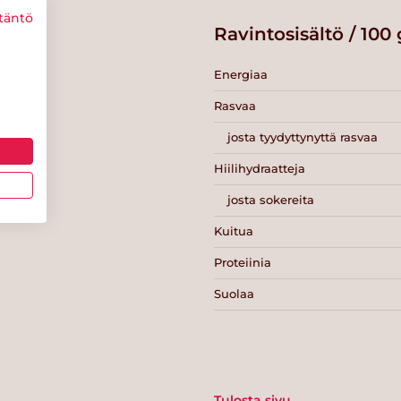
täntö
Ravintosisältö / 100 
Energiaa
Rasvaa
josta tyydyttynyttä rasvaa
Hiilihydraatteja
josta sokereita
Kuitua
Proteiinia
Suolaa
Tulosta sivu