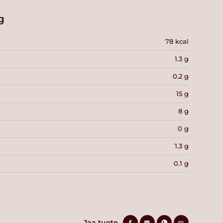
g
78 kcal
1.3 g
0.2 g
15 g
8 g
0 g
1.3 g
0.1 g
Jaa tuote