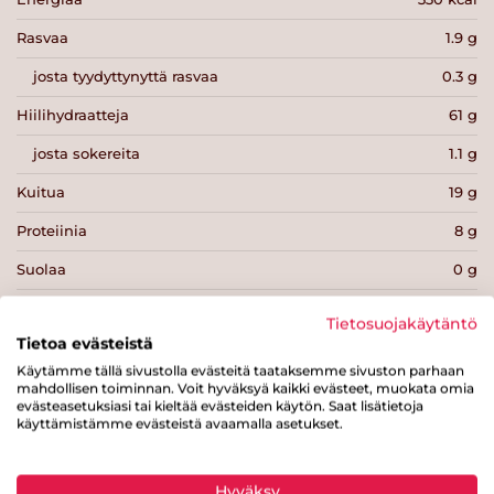
Rasvaa
1.9 g
josta tyydyttynyttä rasvaa
0.3 g
Hiilihydraatteja
61 g
josta sokereita
1.1 g
Kuitua
19 g
Proteiinia
8 g
Suolaa
0 g
Tietosuojakäytäntö
Tietoa evästeistä
Käytämme tällä sivustolla evästeitä taataksemme sivuston parhaan
mahdollisen toiminnan. Voit hyväksyä kaikki evästeet, muokata omia
Tulosta sivu
Jaa tuote
evästeasetuksiasi tai kieltää evästeiden käytön. Saat lisätietoja
käyttämistämme evästeistä avaamalla asetukset.
Hyväksy