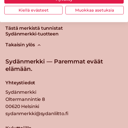
Kiellä evästeet
Muokkaa asetuksia
Tästä merkistä tunnistat
Sydänmerkki-tuotteen
Takaisin ylös
Sydänmerkki — Paremmat eväät
elämään.
Yhteystiedot
Sydänmerkki
Oltermannintie 8
00620 Helsinki
sydanmerkki@sydanliitto.fi