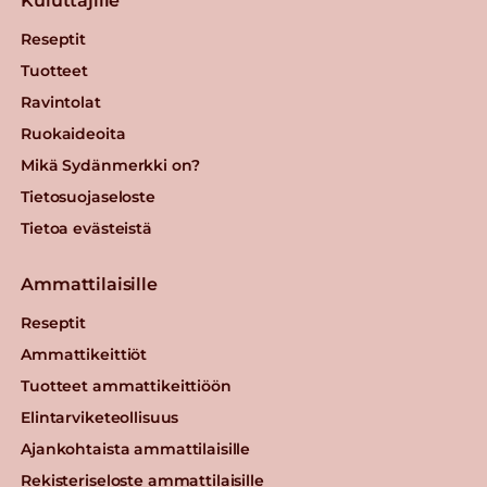
Kuluttajille
Reseptit
Tuotteet
Ravintolat
Ruokaideoita
Mikä Sydänmerkki on?
Tietosuojaseloste
Tietoa evästeistä
Ammattilaisille
Reseptit
Ammattikeittiöt
Tuotteet ammattikeittiöön
Elintarviketeollisuus
Ajankohtaista ammattilaisille
Rekisteriseloste ammattilaisille