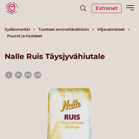
Extranet
Sydänmerkki
Tuotteet ammattikeittiöön
Viljavalmisteet
Puurot ja hiutaleet
Nalle Ruis Täysjyvähiutale
L
M
HS
LO