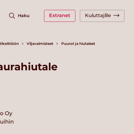
Extranet
Kuluttajille
Haku
ikeittiöön
Viljavalmisteet
Puurot ja hiutaleet
aurahiutale
io Oy
vuihin