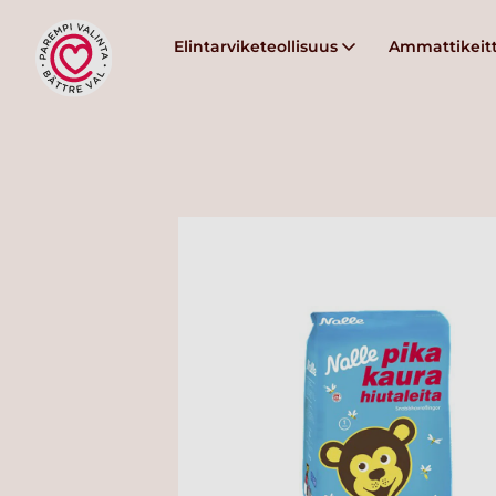
Elintarviketeollisuus
Ammattikeitt