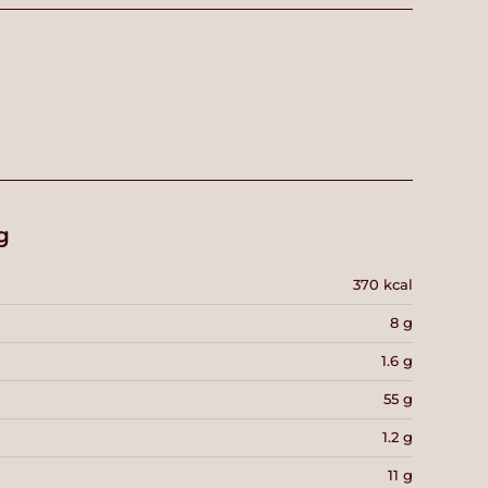
g
370 kcal
8 g
1.6 g
55 g
1.2 g
11 g