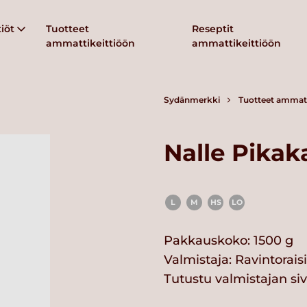
iöt
Tuotteet
Reseptit
ammattikeittiöön
ammattikeittiöön
Sydänmerkki
Tuotteet ammatt
Nalle Pikak
L
M
HS
LO
Pakkauskoko: 1500 g
Valmistaja:
Ravintorais
Tutustu valmistajan si