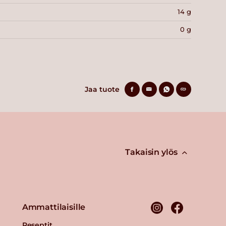
14 g
0 g
Jaa tuote
Takaisin ylös
Ammattilaisille
Reseptit