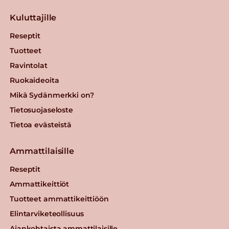
Kuluttajille
Reseptit
Tuotteet
Ravintolat
Ruokaideoita
Mikä Sydänmerkki on?
Tietosuojaseloste
Tietoa evästeistä
Ammattilaisille
Reseptit
Ammattikeittiöt
Tuotteet ammattikeittiöön
Elintarviketeollisuus
Ajankohtaista ammattilaisille