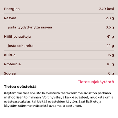
Energiaa
340 kcal
Rasvaa
2.8 g
josta tyydyttynyttä rasvaa
0.5 g
Hiilihydraatteja
61 g
josta sokereita
1.1 g
Kuitua
15 g
Proteiinia
10 g
Suolaa
0 g
Tietosuojakäytäntö
Tietoa evästeistä
Käytämme tällä sivustolla evästeitä taataksemme sivuston parhaan
mahdollisen toiminnan. Voit hyväksyä kaikki evästeet, muokata omia
evästeasetuksiasi tai kieltää evästeiden käytön. Saat lisätietoja
Tulosta sivu
Jaa tuote
käyttämistämme evästeistä avaamalla asetukset.