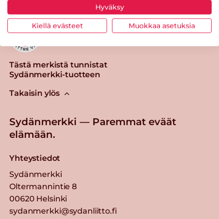
Hyväksy
Kiellä evästeet
Muokkaa asetuksia
Tästä merkistä tunnistat
Sydänmerkki-tuotteen
Takaisin ylös
Sydänmerkki — Paremmat eväät
elämään.
Yhteystiedot
Sydänmerkki
Oltermannintie 8
00620 Helsinki
sydanmerkki@sydanliitto.fi