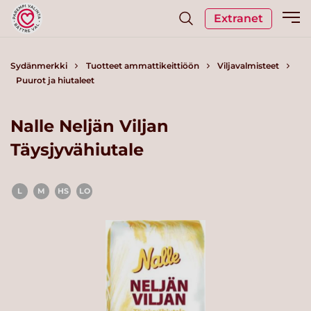
Extranet
Sydänmerkki
Tuotteet ammattikeittiöön
Viljavalmisteet
Puurot ja hiutaleet
Nalle Neljän Viljan
Täysjyvähiutale
L
M
HS
LO