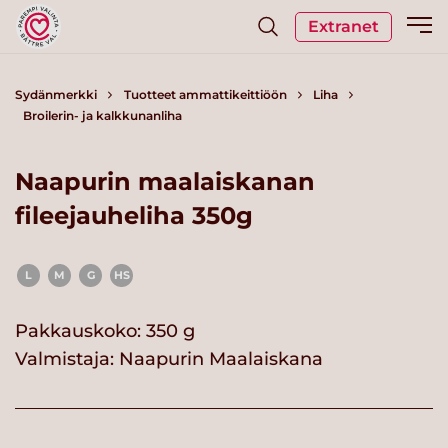
Extranet
Sydänmerkki
Tuotteet ammattikeittiöön
Liha
Broilerin- ja kalkkunanliha
Naapurin maalaiskanan
fileejauheliha 350g
L
M
G
HS
Pakkauskoko: 350 g
Valmistaja:
Naapurin Maalaiskana