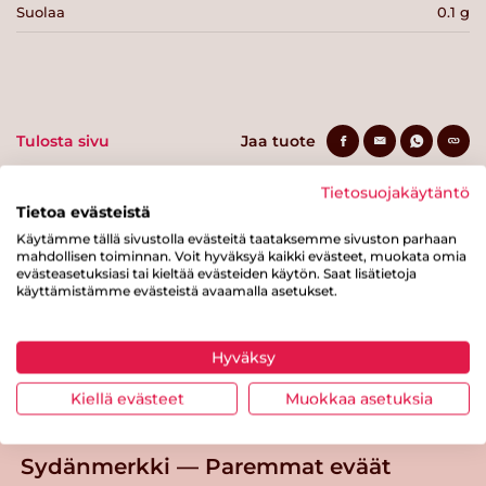
Suolaa
0.1 g
Tulosta sivu
Jaa tuote
Tietosuojakäytäntö
Tietoa evästeistä
Käytämme tällä sivustolla evästeitä taataksemme sivuston parhaan
mahdollisen toiminnan. Voit hyväksyä kaikki evästeet, muokata omia
evästeasetuksiasi tai kieltää evästeiden käytön. Saat lisätietoja
käyttämistämme evästeistä avaamalla asetukset.
Tästä merkistä tunnistat
Hyväksy
Sydänmerkki-tuotteen
Kiellä evästeet
Muokkaa asetuksia
Takaisin ylös
Sydänmerkki — Paremmat eväät