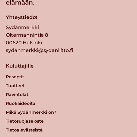
elämään.
Yhteystiedot
Sydänmerkki
Oltermannintie 8
00620 Helsinki
sydanmerkki@sydanliitto.fi
Kuluttajille
Reseptit
Tuotteet
Ravintolat
Ruokaideoita
Mikä Sydänmerkki on?
Tietosuojaseloste
Tietoa evästeistä