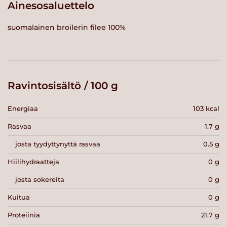
Ainesosaluettelo
suomalainen broilerin filee 100%
Ravintosisältö / 100 g
Energiaa
103 kcal
Rasvaa
1.7 g
josta tyydyttynyttä rasvaa
0.5 g
Hiilihydraatteja
0 g
josta sokereita
0 g
Kuitua
0 g
Proteiinia
21.7 g