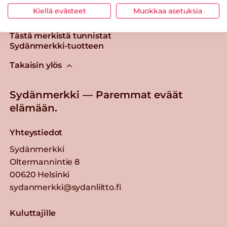
Kiellä evästeet
Muokkaa asetuksia
Tästä merkistä tunnistat
Sydänmerkki-tuotteen
Takaisin ylös
Sydänmerkki — Paremmat eväät
elämään.
Yhteystiedot
Sydänmerkki
Oltermannintie 8
00620 Helsinki
sydanmerkki@sydanliitto.fi
Kuluttajille