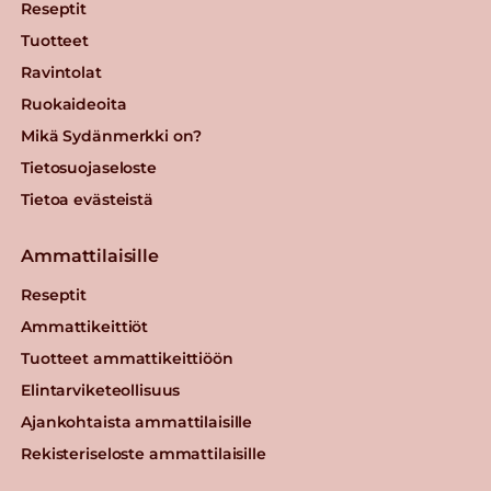
Reseptit
Tuotteet
Ravintolat
Ruokaideoita
Mikä Sydänmerkki on?
Tietosuojaseloste
Tietoa evästeistä
Ammattilaisille
Reseptit
Ammattikeittiöt
Tuotteet ammattikeittiöön
Elintarviketeollisuus
Ajankohtaista ammattilaisille
Rekisteriseloste ammattilaisille