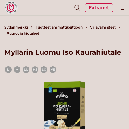
Extranet
Sydänmerkki
Tuotteet ammattikeittiöön
Viljavalmisteet
Puurot ja hiutaleet
Myllärin Luomu Iso Kaurahiutale
L
M
LU
HS
LO
VE