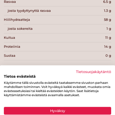
Rasvaa
6.5 g
josta tyydyttynyttä rasvaa
1.3 g
Hiilihydraatteja
58 g
josta sokereita
1 g
Kuitua
11 g
Proteiinia
14 g
Suolaa
0 g
Tietosuojakäytäntö
Tietoa evästeistä
Käytämme tällä sivustolla evästeitä taataksemme sivuston parhaan
Tulosta sivu
Jaa tuote
mahdollisen toiminnan. Voit hyväksyä kaikki evästeet, muokata omia
evästeasetuksiasi tai kieltää evästeiden käytön. Saat lisätietoja
käyttämistämme evästeistä avaamalla asetukset.
Hyväksy